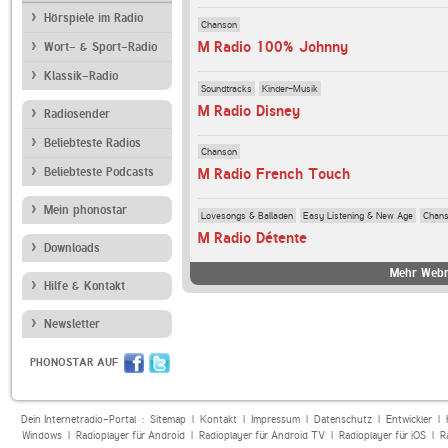
Hörspiele im Radio
Chanson
M Radio 100% Johnny
Wort- & Sport-Radio
Klassik-Radio
Soundtracks
Kinder-Musik
M Radio Disney
Radiosender
Beliebteste Radios
Chanson
Beliebteste Podcasts
M Radio French Touch
Mein phonostar
Lovesongs & Balladen
Easy Listening & New Age
Chan
M Radio Détente
Downloads
Mehr Webr
Hilfe & Kontakt
Newsletter
PHONOSTAR AUF
Dein Internetradio-Portal :
Sitemap
|
Kontakt
|
Impressum
|
Datenschutz
|
Entwickler
|
Windows
|
Radioplayer für Android
|
Radioplayer für Android TV
|
Radioplayer für iOS
|
R