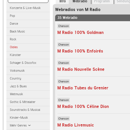
Info
Webradio
Programm
Sendun
Konzerte & Live-Musik
Webradios von M Radio
Pop
35 Webradio
Dance
Chanson
Black Music
M Radio 100% Goldman
Rock
Chanson
Oldies
M Radio 100% Enfoirés
Künstler
Schlager & Discofox
Chanson
M Radio Nouvelle Scène
Volksmusik
Country
Chanson
Jazz & Blues
M Radio Tubes du Grenier
Weltmusik
Chanson
Gothic & Mittelalter
M Radio 100% Céline Dion
Soundtracks & Musical
Kinder-Musik
Chanson
M Radio Livemusic
Mehr Genres