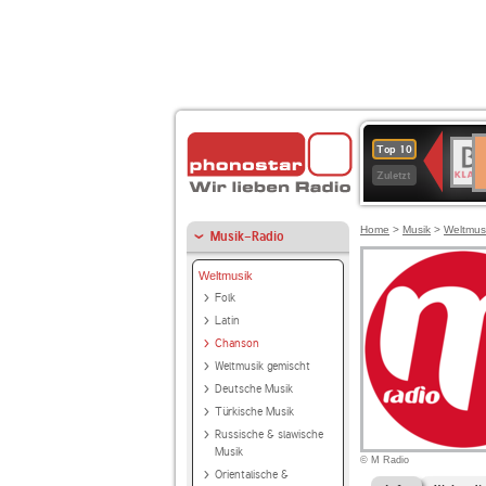
D
BR-
Top 10
Ku
KLAS
Zuletzt
Home
>
Musik
>
Weltmus
Musik-Radio
Weltmusik
Folk
Latin
Chanson
Weltmusik gemischt
Deutsche Musik
Türkische Musik
Russische & slawische
Musik
© M Radio
Orientalische &