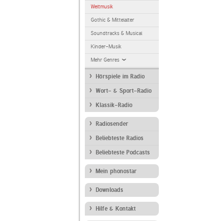
Weltmusik
Gothic & Mittelalter
Soundtracks & Musical
Kinder-Musik
Mehr Genres
Hörspiele im Radio
Wort- & Sport-Radio
Klassik-Radio
Radiosender
Beliebteste Radios
Beliebteste Podcasts
Mein phonostar
Downloads
Hilfe & Kontakt