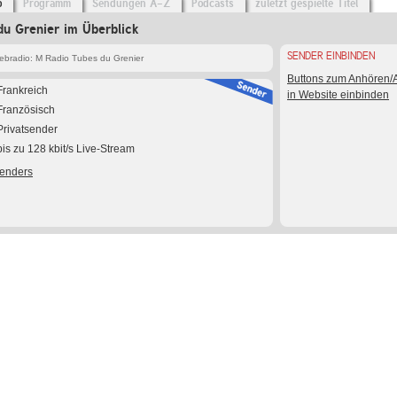
o
Programm
Sendungen A-Z
Podcasts
zuletzt gespielte Titel
u Grenier im Überblick
SENDER EINBINDEN
bradio: M Radio Tubes du Grenier
Buttons zum Anhören
Frankreich
in Website einbinden
Französisch
Privatsender
bis zu 128 kbit/s Live-Stream
Senders