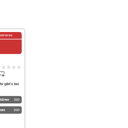
istrieren
r gibt's bei
nhören
men