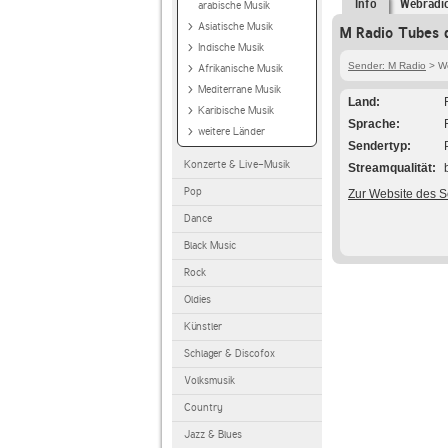
Info
Webradi
arabische Musik
Asiatische Musik
M Radio Tubes d
Indische Musik
Sender: M Radio
> We
Afrikanische Musik
Mediterrane Musik
Land
Karibische Musik
Sprache
weitere Länder
Sendertyp
Konzerte & Live-Musik
Streamqualität
Pop
Zur Website des 
Dance
Black Music
Rock
Oldies
Künstler
Schlager & Discofox
Volksmusik
Country
Jazz & Blues