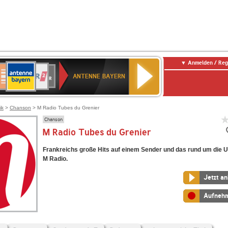
Anmelden / Reg
ANTENNE
eutschlandfunk
WDR
Deutschlandfunk
80er
SWR3
WDR
NDR
SWR
BAYERN
ANTENNE BAYERN
ltur
2
SIK
90er
4
2
Kultur
OLDIE
ANTENNE
ik
>
Chanson
> M Radio Tubes du Grenier
Chanson
M Radio Tubes du Grenier
Frankreichs große Hits auf einem Sender und das rund um die Uh
M Radio.
Jetzt a
Aufneh