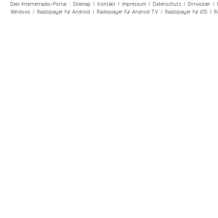
Dein Internetradio-Portal :
Sitemap
|
Kontakt
|
Impressum
|
Datenschutz
|
Entwickler
|
Windows
|
Radioplayer für Android
|
Radioplayer für Android TV
|
Radioplayer für iOS
|
R