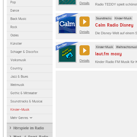
Pop
Details
Radio TEDDY spielt schönste
Dance
Soundtracks
Kinder-Musik
Black Music
Calm Radio Disney
Rock
Details
Die Disney-Welt auf einem 
Oldies
Künstler
Kinder-Musik
Weihnachtsmusi
Schlager & Discofox
laut.fm moxy
Volksmusik
Details
Country
Jazz & Blues
Weltmusik
Gothic & Mittelalter
Soundtracks & Musical
Kinder-Musik
Mehr Genres
Hörspiele im Radio
Wort- & Sport-Radio