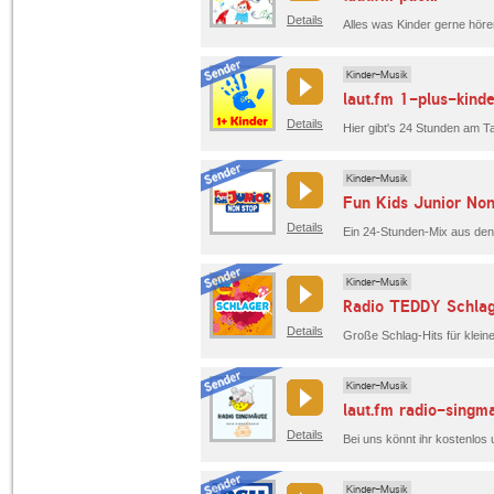
Details
Kinder-Musik
laut.fm 1-plus-kinde
Details
Hier gibt's 24 Stunden am Ta
Kinder-Musik
Fun Kids Junior Non
Details
Ein 24-Stunden-Mix aus den 
Kinder-Musik
Radio TEDDY Schla
Details
Große Schlag-Hits für klein
Kinder-Musik
laut.fm radio-singm
Details
Kinder-Musik