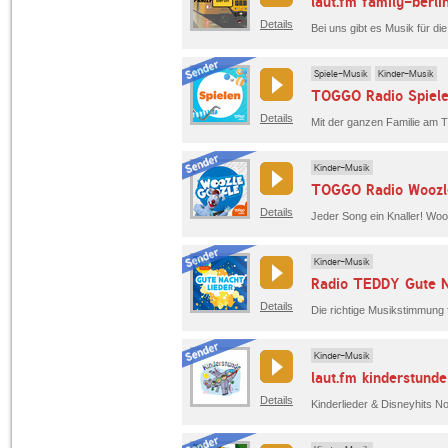
laut.fm family-berli
Details
Spiele-Musik
Kinder-Musik
TOGGO Radio Spiel
Details
Kinder-Musik
TOGGO Radio Woozl
Details
Kinder-Musik
Radio TEDDY Gute N
Details
Kinder-Musik
laut.fm kinderstunde
Details
Kinderlieder & Disneyhits N