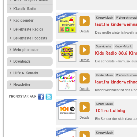
Klassik-Radio
Kinder-Musik
Weihnachtsmusi
Radiosender
laut.fm kinderweihn
Beliebteste Radios
Details
Beliebteste Podcasts
Soundtracks
Kinder-Musik
Mein phonostar
Kids Radio 88.6 Kin
Details
Downloads
Die schönste Filmmusik aus 
Hilfe & Kontakt
Kinder-Musik
Weihnachtsmusi
laut.fm kinderweihn
Newsletter
Details
PHONOSTAR AUF
Kinder-Musik
101.ru Lullaby
Details
Kinder-Musik