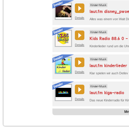
Kinder-Musik
laut.fm disney_pwoe
Details
Alles was einem von Walt D
Kinder-Musik
Kids Radio 88.6 0 -
Details
Kinderlieder rund um die Uhr
Kinder-Musik
laut.fm kinderlieder
Details
Kinder-Musik
laut.fm kiga-radio
Details
Me