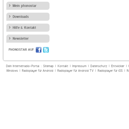
Mein phonostar
Downloads
Hilfe & Kontakt
Newsletter
PHONOSTAR AUF
Dein Internetradio-Portal :
Sitemap
|
Kontakt
|
Impressum
|
Datenschutz
|
Entwickler
|
Windows
|
Radioplayer für Android
|
Radioplayer für Android TV
|
Radioplayer für iOS
|
R