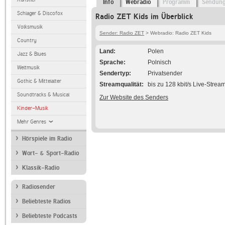
Info
Webradio
Programm
Sendun
Schlager & Discofox
Radio ZET Kids im Überblick
Volksmusik
Sender: Radio ZET
> Webradio: Radio ZET Kids
Country
Land
Polen
Jazz & Blues
Sprache
Polnisch
Weltmusik
Sendertyp
Privatsender
Gothic & Mittelalter
Streamqualität
bis zu 128 kbit/s Live-Strea
Soundtracks & Musical
Zur Website des Senders
Kinder-Musik
Mehr Genres
Hörspiele im Radio
Wort- & Sport-Radio
Klassik-Radio
Radiosender
Beliebteste Radios
Beliebteste Podcasts