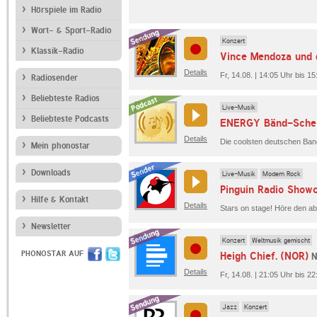
Hörspiele im Radio
Wort- & Sport-Radio
Konzert
Klassik-Radio
Vince Mendoza und 
Details
Fr, 14.08. | 14:05 Uhr bis 1
Radiosender
Beliebteste Radios
Live-Musik
Beliebteste Podcasts
ENERGY Bänd-Schei
Details
Mein phonostar
Downloads
Live-Musik
Modern Rock
Pinguin Radio Show
Hilfe & Kontakt
Details
Newsletter
Konzert
Weltmusik gemischt
PHONOSTAR AUF
Heigh Chief. (NOR)
N
Details
Fr, 14.08. | 21:05 Uhr bis 2
Jazz
Konzert