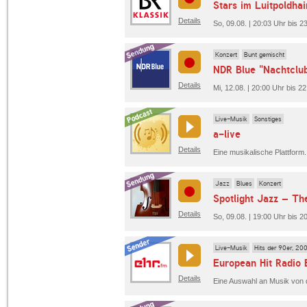
Stars im Luitpoldhai
Details
So, 09.08. | 20:03 Uhr bis 
Konzert
Bunt gemischt
NDR Blue "Nachtclub
Details
Mi, 12.08. | 20:00 Uhr bis 2
Live-Musik
Sonstiges
a-live
Details
Jazz
Blues
Konzert
Spotlight Jazz – The
Details
So, 09.08. | 19:00 Uhr bis 20
Live-Musik
Hits der 90er, 20
European Hit Radio E
Details
Eine Auswahl an Musik von d