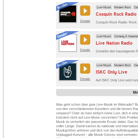
Live-Musik
Modern Rock
Cl
Cosquín Rock Radio
Details
Live-Musik
Comedy & Kabaret
Live Nation Radio
Details
Live-Musik
Modern Rock
Cl
ISKC Only Live
Details
Me
Was geht schon über gute Live-Musik im Webradio? Be
von den verschiedensten Künstlern und die besten Radio
verpasst? Oder du hast einfach keine Lust, dich in 
trotzdem nicht auf Live-Music verzichten? Kein Probl
Musik ist sicherlich der passende Ersatz dabei. Das Int
voller Länge. Damit kannst du nationale und internatio
Musikgrößen anhören und dich von den Auftrittsquali
Unplugged-Konzert - alle Musik-Genres sind vertreten.