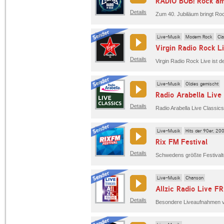
RADIO BOB! Rock am
Details
Live-Musik
Modern Rock
Cl
Virgin Radio Rock L
Details
Live-Musik
Oldies gemischt
Radio Arabella Live
Details
Radio Arabella Live Classic
Live-Musik
Hits der 90er, 20
Rix FM Festival
Details
Live-Musik
Chanson
Allzic Radio Live FR
Details