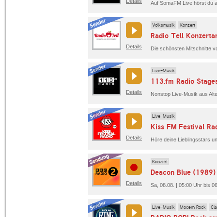
Details
Volksmusik
Konzert
Radio Tell Konzerta
Details
Die schönsten Mitschnitte vo
Live-Musik
113.fm Radio Stage
Details
Live-Musik
Kiss FM Festival Ra
Details
Höre deine Lieblingsstars u
Konzert
Deacon Blue (1989)
Details
Sa, 08.08. | 05:00 Uhr bis 
Live-Musik
Modern Rock
Cl