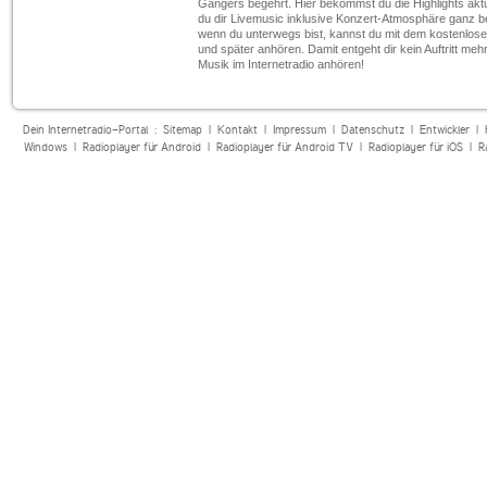
Gängers begehrt. Hier bekommst du die Highlights aktue
du dir Livemusic inklusive Konzert-Atmosphäre ganz 
wenn du unterwegs bist, kannst du mit dem kostenlos
und später anhören. Damit entgeht dir kein Auftritt mehr
Musik im Internetradio anhören!
Dein Internetradio-Portal :
Sitemap
|
Kontakt
|
Impressum
|
Datenschutz
|
Entwickler
|
Windows
|
Radioplayer für Android
|
Radioplayer für Android TV
|
Radioplayer für iOS
|
R