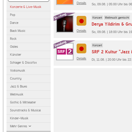
Details
So, 09.08. | 05:00 Uhr bis 
Konzerte & Live-Musik
Pop
Konzert
Weltmusik gemischt
Dance
Derya Yildirim & Gr
Black Music
Details
So, 09.08. | 18:00 Uhr bis
Rock
Konzert
Oldies
SRF 2 Kultur "Jazz 
Künstler
Details
Di, 11.08. | 20:00 Uhr bis 2
Schlager & Discofox
Volksmusik
Country
Jazz & Blues
Weltmusik
Gothic & Mittelalter
Soundtracks & Musical
Kinder-Musik
Mehr Genres