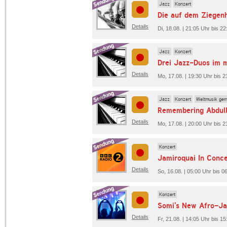
Jazz
Konzert
Details
Di, 18.08. | 21:05 Uhr bis 2
Jazz
Konzert
Details
Mo, 17.08. | 19:30 Uhr bis 2
Jazz
Konzert
Weltmusik gem
Remembering Abdull
Details
Mo, 17.08. | 20:00 Uhr bis 2
Konzert
Jamiroquai In Conce
Details
So, 16.08. | 05:00 Uhr bis 
Konzert
Somi's New Afro-Ja
Details
Fr, 21.08. | 14:05 Uhr bis 1