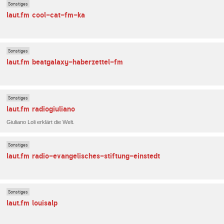
Sonstiges
laut.fm cool-cat-fm-ka
Sonstiges
laut.fm beatgalaxy-haberzettel-fm
Sonstiges
laut.fm radiogiuliano
Giuliano Loli erklärt die Welt.
Sonstiges
laut.fm radio-evangelisches-stiftung-einstedt
Sonstiges
laut.fm louisalp