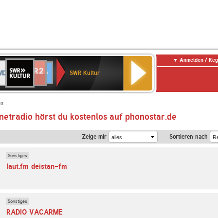
Anmelden / Reg
SWR
DR
NDR
ENNE
80er
SWR3
WDR
BR-
Deutschlandfunk
Deutschlandfunk
Kultur
SWR Kultur
2
ERN
90er
4
KLASSIK
Kultur
OLDIE
ANTENNE
es
netradio hörst du kostenlos auf phonostar.de
Zeige mir
Sortieren nach
Sonstiges
laut.fm deistan-fm
Sonstiges
RADIO VACARME