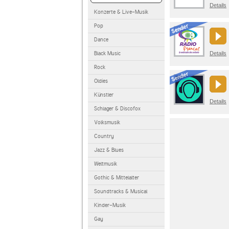
Details
Konzerte & Live-Musik
Pop
Dance
Black Music
Details
Rock
Oldies
Künstler
Details
Schlager & Discofox
Volksmusik
Country
Jazz & Blues
Weltmusik
Gothic & Mittelalter
Soundtracks & Musical
Kinder-Musik
Gay