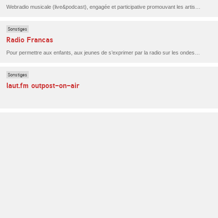
Webradio musicale (live&podcast), engagée et participative promouvant les artistes féminines et queer à Bruxelles et ailleurs. Musique, art & culture, activisme... IG : https://www.instagram.com/radio // Activist and participatory musical web radio (live & podcast) promoting female and queer artists in Brussels and elsewhere. Music, art & culture, activism...
Sonstiges
Radio Francas
Pour permettre aux enfants, aux jeunes de s’exprimer par la radio sur les ondes FM ou sur internet, de parler d’eux-mêmes, de ce qu’ils aiment, de ce qu’ils font, de débattre autour de thèmes qui les concernent.
Sonstiges
laut.fm outpost-on-air