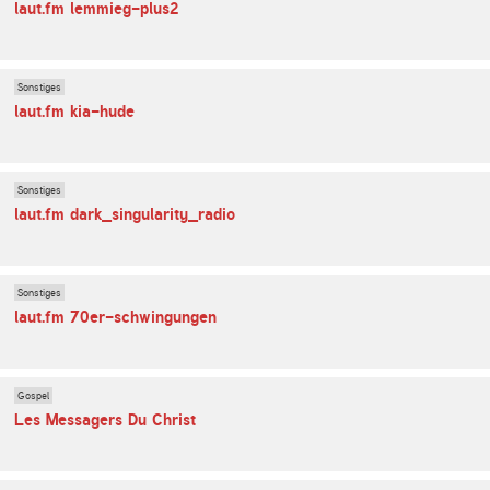
laut.fm lemmieg-plus2
Sonstiges
laut.fm kia-hude
Sonstiges
laut.fm dark_singularity_radio
Sonstiges
laut.fm 70er-schwingungen
Gospel
Les Messagers Du Christ