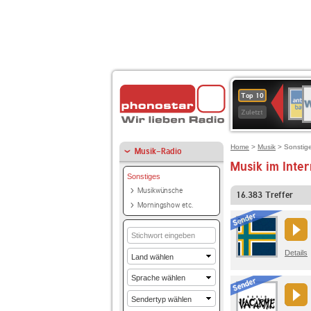
W
ANT
Top 10
2
BAY
Zuletzt
Home
>
Musik
> Sonstig
Musik-Radio
Musik im Inter
Sonstiges
Musikwünsche
16.383
Treffer
Morningshow etc.
Details