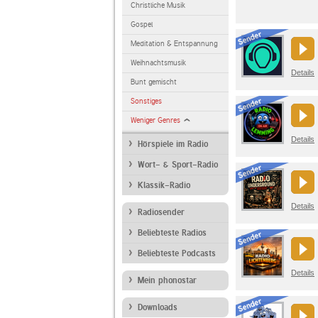
Christliche Musik
Gospel
Meditation & Entspannung
Weihnachtsmusik
Details
Bunt gemischt
Sonstiges
Weniger Genres
Details
Hörspiele im Radio
Wort- & Sport-Radio
Klassik-Radio
Details
Radiosender
Beliebteste Radios
Beliebteste Podcasts
Details
Mein phonostar
Downloads