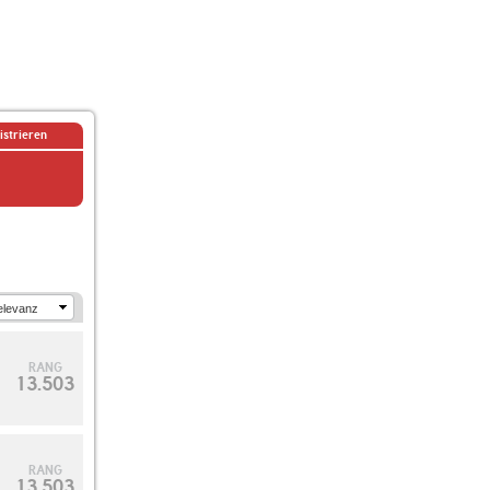
istrieren
RANG
13.503
RANG
13.503