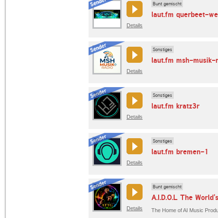
Bunt gemischt
laut.fm querbeet-we
Details
Sonstiges
laut.fm msh-musik-
Details
Sonstiges
laut.fm kratz3r
Details
Sonstiges
laut.fm bremen-1
Details
Bunt gemischt
A.I.D.O.L The World'
Details
The Home of AI Music Prod