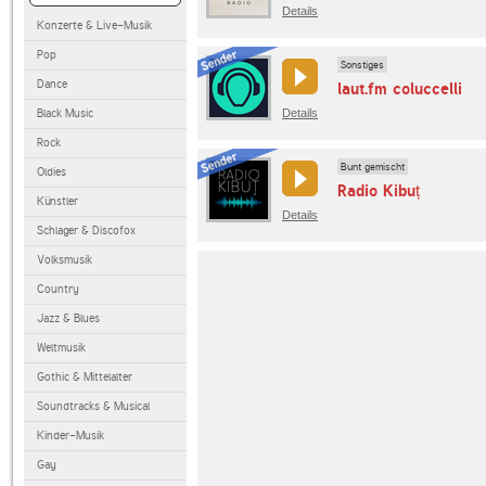
Details
Konzerte & Live-Musik
Pop
Sonstiges
Dance
laut.fm coluccelli
Black Music
Details
Rock
Bunt gemischt
Oldies
Radio Kibuț
Künstler
Details
Schlager & Discofox
Volksmusik
Country
Jazz & Blues
Weltmusik
Gothic & Mittelalter
Soundtracks & Musical
Kinder-Musik
Gay