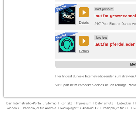
Bunt gemischt
laut.fm yeswecanna
Details
24/7 Pop, Electro, Dance vo
Sonstiges
laut.fm pferdelieder
Details
Meh
Hier findest du viele Internetradiosender zum direkte
Viel Spaß beim entdecken deines neuen lieblings Radi
Dein Internetradio-Portal :
Sitemap
|
Kontakt
|
Impressum
|
Datenschutz
|
Entwickler
|
Windows
|
Radioplayer für Android
|
Radioplayer für Android TV
|
Radioplayer für iOS
|
R