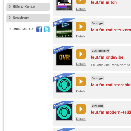
laut.fm mitch
Hilfe & Kontakt
Details
Newsletter
Sonstiges
PHONOSTAR AUF
laut.fm radio-zuvers
Details
Bunt gemischt
laut.fm ondavibe
Details
Sonstiges
laut.fm radio-orchid
Details
Sonstiges
laut.fm modern-talk
Details