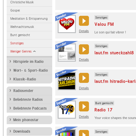
Christliche Musik
Gospel
Sonstiges
Meditation & Entspannung
Valou FM
Weihnachtsmusik
Details
Le son qui fait vibrer !
Bunt gemischt
Sonstiges
Sonstiges
Weniger Genres
laut.fm stueckzahl8
Details
Hörspiele im Radio
Wort- & Sport-Radio
Sonstiges
Klassik-Radio
laut.fm hitradio-kar
Details
Radiosender
Beliebteste Radios
Bunt gemischt
Beliebteste Podcasts
Radio 17
Details
Mein phonostar
Downloads
Sonstiges