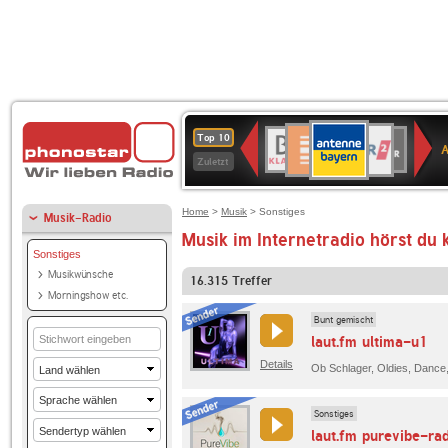
ANTENNE
Deutschlandfunk
WDR
BR-
Deutschlandfunk
80er
SWR3
WDR
NDR
SWR
Top 10
BAYERN
Kultur
2
KLASSIK
90er
4
2
Kultur
Zuletzt
OLDIE
ANTENNE
Home
>
Musik
> Sonstiges
Musik-Radio
Musik im Internetradio hörst du 
Sonstiges
Musikwünsche
16.315
Treffer
Morningshow etc.
Bunt gemischt
laut.fm ultima-u1
Details
Sonstiges
laut.fm purevibe-ra