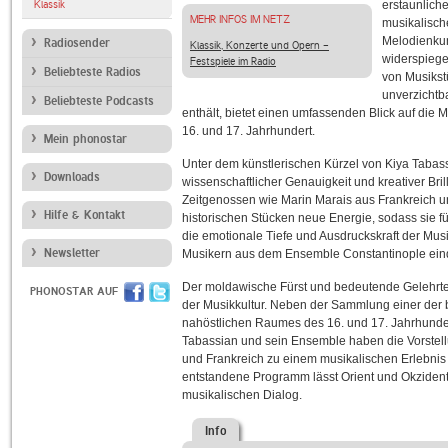
Klassik
erstaunlich
MEHR INFOS IM NETZ
musikalisch
Melodienkun
Radiosender
Klassik, Konzerte und Opern -
widerspiege
Festspiele im Radio
Beliebteste Radios
von Musikst
unverzichtb
Beliebteste Podcasts
enthält, bietet einen umfassenden Blick auf di
16. und 17. Jahrhundert.
Mein phonostar
Unter dem künstlerischen Kürzel von Kiya Tabas
Downloads
wissenschaftlicher Genauigkeit und kreativer Br
Zeitgenossen wie Marin Marais aus Frankreich und
Hilfe & Kontakt
historischen Stücken neue Energie, sodass sie f
die emotionale Tiefe und Ausdruckskraft der Musi
Newsletter
Musikern aus dem Ensemble Constantinople eindru
Der moldawische Fürst und bedeutende Gelehrte
PHONOSTAR AUF
der Musikkultur. Neben der Sammlung einer de
nahöstlichen Raumes des 16. und 17. Jahrhunde
Tabassian und sein Ensemble haben die Vorstell
und Frankreich zu einem musikalischen Erlebnis 
entstandene Programm lässt Orient und Okzident
musikalischen Dialog.
Info