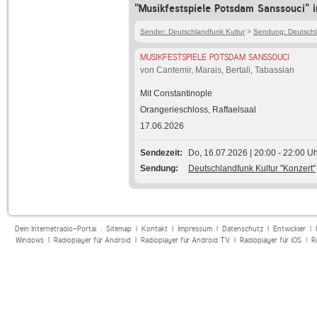
"Musikfestspiele Potsdam Sanssouci" 
Sender: Deutschlandfunk Kultur
>
Sendung: Deutschla
MUSIKFESTSPIELE POTSDAM SANSSOUCI
von Cantemir, Marais, Bertali, Tabassian
Mit Constantinople
Orangerieschloss, Raffaelsaal
17.06.2026
Sendezeit
Do, 16.07.2026 | 20:00 - 22:00 U
Sendung
Deutschlandfunk Kultur "Konzert"
Dein Internetradio-Portal :
Sitemap
|
Kontakt
|
Impressum
|
Datenschutz
|
Entwickler
|
Windows
|
Radioplayer für Android
|
Radioplayer für Android TV
|
Radioplayer für iOS
|
R