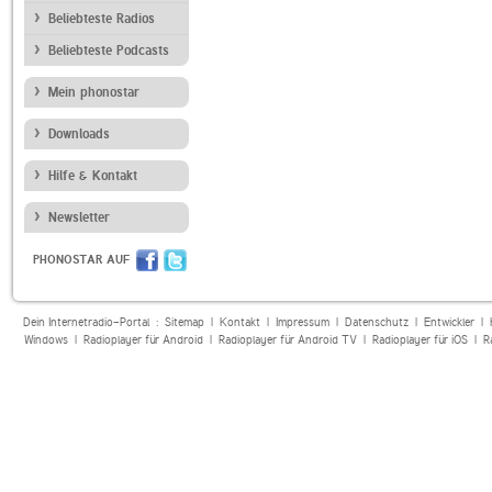
Beliebteste Radios
Beliebteste Podcasts
Mein phonostar
Downloads
Hilfe & Kontakt
Newsletter
PHONOSTAR AUF
Dein Internetradio-Portal :
Sitemap
|
Kontakt
|
Impressum
|
Datenschutz
|
Entwickler
|
Windows
|
Radioplayer für Android
|
Radioplayer für Android TV
|
Radioplayer für iOS
|
R