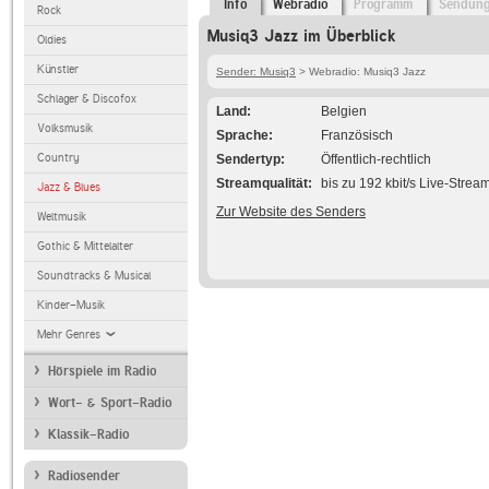
Info
Webradio
Programm
Sendun
Rock
Musiq3 Jazz im Überblick
Oldies
Künstler
Sender: Musiq3
> Webradio: Musiq3 Jazz
Schlager & Discofox
Land
Belgien
Volksmusik
Sprache
Französisch
Country
Sendertyp
Öffentlich-rechtlich
Streamqualität
bis zu 192 kbit/s Live-Strea
Jazz & Blues
Zur Website des Senders
Weltmusik
Gothic & Mittelalter
Soundtracks & Musical
Kinder-Musik
Mehr Genres
Hörspiele im Radio
Wort- & Sport-Radio
Klassik-Radio
Radiosender