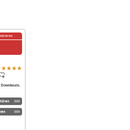
istrieren
d Downbeats.
nhören
men