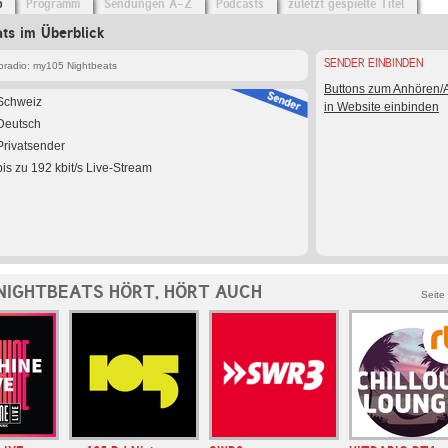
o
Programm
Sendungen A-Z
Podcasts
zuletzt gespielte Titel
ts im Überblick
SENDER EINBINDEN
radio: my105 Nightbeats
Buttons zum Anhören
Schweiz
in Website einbinden
Deutsch
Privatsender
bis zu 192 kbit/s Live-Stream
NIGHTBEATS HÖRT, HÖRT AUCH
Seite