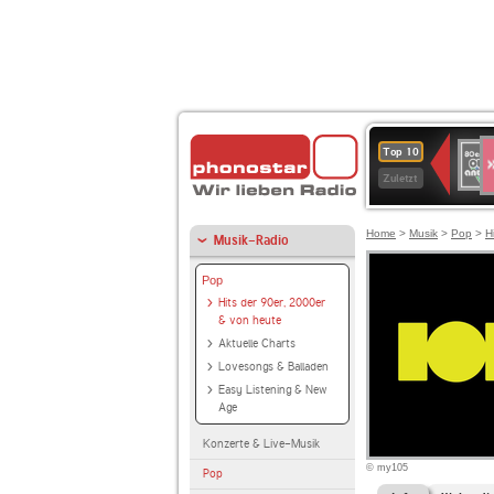
S
80er
Top 10
90er
Zuletzt
OLDI
ANT
Home
>
Musik
>
Pop
>
H
Musik-Radio
Pop
Hits der 90er, 2000er
& von heute
Aktuelle Charts
Lovesongs & Balladen
Easy Listening & New
Age
Konzerte & Live-Musik
© my105
Pop