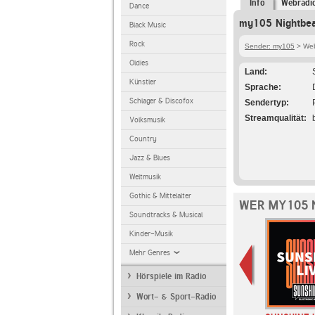
Info
Webradi
Dance
my105 Nightbea
Black Music
Rock
Sender: my105
> Web
Oldies
Land
Künstler
Sprache
Schlager & Discofox
Sendertyp
Streamqualität
Volksmusik
Country
Jazz & Blues
Weltmusik
Gothic & Mittelalter
WER MY105 
Soundtracks & Musical
Kinder-Musik
Mehr Genres
Hörspiele im Radio
Wort- & Sport-Radio