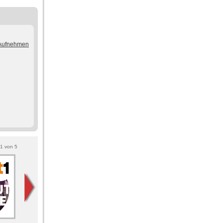
/Aufnehmen
1
von
5