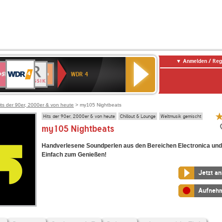
Anmelden / Reg
WDR
WR3
BR-
Deutschlandfunk
NDR
Deutschlandfunk
SWR
4
WDR 4
KLASSIK
2
Kultur
Kultur
E
ENNE
its der 90er, 2000er & von heute
> my105 Nightbeats
Hits der 90er, 2000er & von heute
Chillout & Lounge
Weltmusik gemischt
my105 Nightbeats
Handverlesene Soundperlen aus den Bereichen Electronica un
Einfach zum Genießen!
Jetzt a
Aufneh