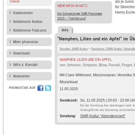
Klassik
als je zuvo
MEHR INFOS IM NETZ
für Streichi
Henry Eccle
Radiosender
Die Schwetzinger SWR Festspiele
2025 - "Verführung"
Beliebteste Radios
Info
Beliebteste Podcasts
"Namphen, Lilien und ein Apfel" im Üb
Mein phonostar
Sender: SWR Kultur
>
Sendung: SWR Kultur "Abendk
Downloads
NAMPHEN, LILIEN UND EIN APFEL
Hilfe & Kontakt
von Johnson, Simpson, Blow, Purcell, Finger, P
Mit Clare Wilkinson, Mezzosopran; Veronika Sk
Newsletter
Mozartsaal
PHONOSTAR AUF
11.05.2025
Sendezeit
So, 11.05.2025 | 20:03 - 22:00 Uh
Da die Sendung live übertragen wird, 
Anfang/Ende der Sendung verschiebe
Sendung
SWR Kultur "Abendkonzert"