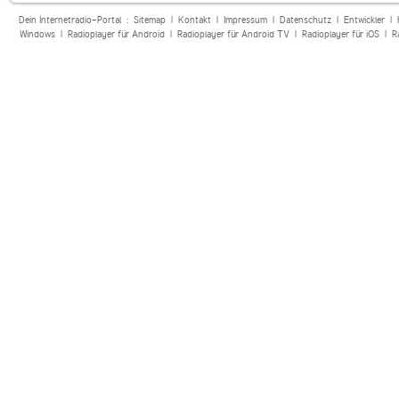
Dein Internetradio-Portal :
Sitemap
|
Kontakt
|
Impressum
|
Datenschutz
|
Entwickler
|
Windows
|
Radioplayer für Android
|
Radioplayer für Android TV
|
Radioplayer für iOS
|
R