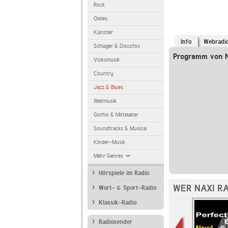
Rock
Oldies
Künstler
Info
Webradi
Schlager & Discofox
Programm von N
Volksmusik
Country
Jazz & Blues
Weltmusik
Gothic & Mittelalter
Soundtracks & Musical
Kinder-Musik
Mehr Genres
Hörspiele im Radio
WER NAXI R
Wort- & Sport-Radio
Klassik-Radio
Radiosender