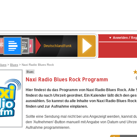
Anmelden / Reg
Deutschlandfunk
DR
80er
SWR3
Deutschlandfunk
90er
r
OLDIE
ANTENNE
Blues
>
Blues
> Naxi Radio Blues Rock
Blues
Naxi Radio Blues Rock Programm
Hier findest du das Programm von Naxi Radio Blues Rock. Alle
findest du nach Uhrzeit geordnet. Ein Kalender läßt dich den ge
auswählen. So kannst du alle Inhalte von Naxi Radio Blues Rock
finden und zur Aufnahme einplanen.
Sollte eine Sendung mal nicht bei uns Angezeigt werden, kannst d
den 'Aufnehmen'-Button manuell mit Angabe von Datum und Uhrzei
Aufnahme programmieren.