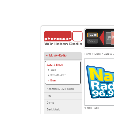
N
SWR
Top 10
2
Kultu
Zuletzt
Home
>
Musik
>
Jazz & 
Musik-Radio
Jazz & Blues
Jazz
Smooth Jazz
Blues
Konzerte & Live-Musik
Pop
Dance
© Naxi Radio
Black Music