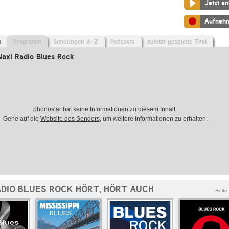
Jetzt a
Aufneh
o
Programm
Sendungen A-Z
Podcasts
zuletzt gespielte Titel
axi Radio Blues Rock
phonostar hat keine Informationen zu diesem Inhalt.
Gehe auf die
Website des Senders
, um weitere Informationen zu erhalten.
ADIO BLUES ROCK HÖRT, HÖRT AUCH
Seite