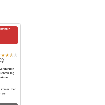
istrieren
 Sendungen
suchten Tag
 einfach
u immer über
t zur