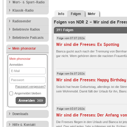
Wort- & Sport-Radio
Klassik-Radio
Info
Folgen
Mehr
Radiosender
Folgen von NDR 2 - Wir sind die Free
Beliebteste Radios
391 Folgen
Beliebteste Podcasts
Folge vom 07.07.2026
Wir sind die Freeses: Ex Spotting
Mein phonostar
Bianca guckt auch nach der Trennung von Bernhard i
gar nicht. Wem gehören denn die nackten Frauenfüße
Mein phonostar
Anmelden
E-
Folge vom 06.07.2026
Mail
Passwort
Wir sind die Freeses: Happy Birthday
Passwort vergessen?
Snäcki hat heute Geburtstag, allerdings ist die Sti
sein Wohnmobil. Damit fällt der Urlaub für ihn, Bia
Angemeldet bleiben
Anmelden
Folge vom 03.07.2026
Downloads
Wir sind die Freeses: Der Anfang vo
Die Freeses fliegen in den Urlaub und Bianca ist j
Hilfe & Kontakt
wird. Das wird jedes Jahr schlimmer mit ihr. Früher 