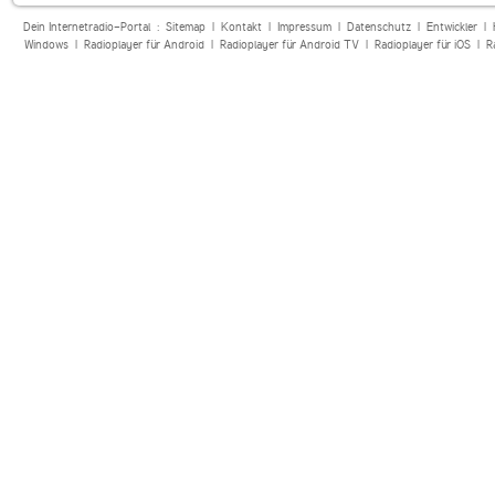
Dein Internetradio-Portal :
Sitemap
|
Kontakt
|
Impressum
|
Datenschutz
|
Entwickler
|
Windows
|
Radioplayer für Android
|
Radioplayer für Android TV
|
Radioplayer für iOS
|
R