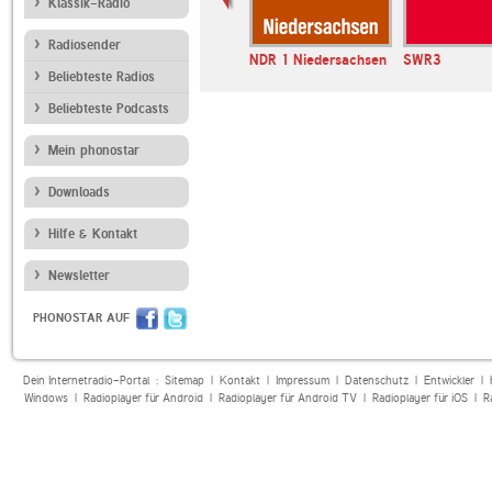
Klassik-Radio
Radiosender
ANTENNE BAYERN
NDR 1 Niedersachsen
SWR3
Beliebteste Radios
Beliebteste Podcasts
Mein phonostar
Downloads
Hilfe & Kontakt
Newsletter
PHONOSTAR AUF
Dein Internetradio-Portal :
Sitemap
|
Kontakt
|
Impressum
|
Datenschutz
|
Entwickler
|
Windows
|
Radioplayer für Android
|
Radioplayer für Android TV
|
Radioplayer für iOS
|
R