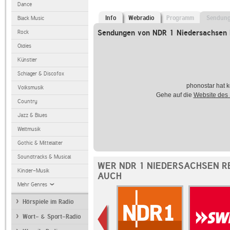
Dance
Info
Webradio
Programm
Sendun
Black Music
Sendungen von NDR 1 Niedersachsen 
Rock
Oldies
Künstler
Schlager & Discofox
phonostar hat k
Volksmusik
Gehe auf die
Website des
Country
Jazz & Blues
Weltmusik
Gothic & Mittelalter
Soundtracks & Musical
WER NDR 1 NIEDERSACHSEN R
Kinder-Musik
AUCH
Mehr Genres
Hörspiele im Radio
Wort- & Sport-Radio