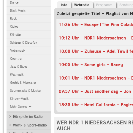
Dance
Info
Webradio
Programm
Sendun
Black Music
Zuletzt gespielte Titel - Playlist von
Rock
Oldies
Künstler
Schlager & Discofox
Volksmusik
10:08 Uhr - Zuhause - Adel Tawil fe
Country
10:05 Uhr - Some girls - Racey
Jazz & Blues
Weltmusik
Gothic & Mittelalter
Soundtracks & Musical
09:57 Uhr - Just another day - Jon
Kinder-Musik
18:35 Uhr - Hotel California - Eagle
Mehr Genres
Hörspiele im Radio
WER NDR 1 NIEDERSACHSEN R
Wort- & Sport-Radio
AUCH