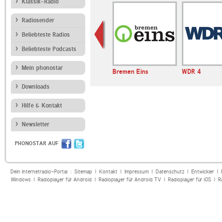
Klassik-Radio
Radiosender
Beliebteste Radios
Beliebteste Podcasts
Mein phonostar
nabrück
HITRADIO RTL
Bremen Eins
WDR 4
Weihnachtsradio
Downloads
Hilfe & Kontakt
Newsletter
PHONOSTAR AUF
Dein Internetradio-Portal :
Sitemap
|
Kontakt
|
Impressum
|
Datenschutz
|
Entwickler
|
Windows
|
Radioplayer für Android
|
Radioplayer für Android TV
|
Radioplayer für iOS
|
R