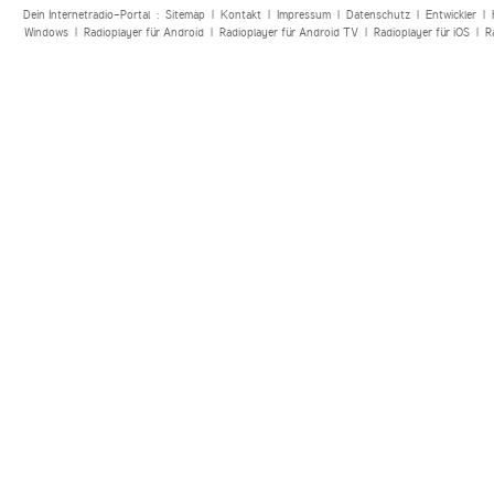
Dein Internetradio-Portal :
Sitemap
|
Kontakt
|
Impressum
|
Datenschutz
|
Entwickler
|
Windows
|
Radioplayer für Android
|
Radioplayer für Android TV
|
Radioplayer für iOS
|
R