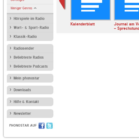
Weniger Genres
Hörspiele im Radio
erl
ARD Radiofestival:
Kalenderblatt
Journal am V
Wort- & Sport-Radio
Jazz
- Sprechstun
Klassik-Radio
Radiosender
Beliebteste Radios
Beliebteste Podcasts
Mein phonostar
Downloads
Hilfe & Kontakt
Newsletter
PHONOSTAR AUF