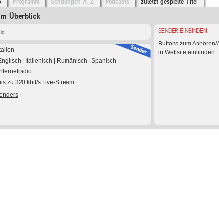
o
Programm
Sendungen A-Z
Podcasts
zuletzt gespielte Titel
im Überblick
SENDER EINBINDEN
io
Buttons zum Anhören
Italien
in Website einbinden
Englisch | Italienisch | Rumänisch | Spanisch
Internetradio
bis zu 320 kbit/s Live-Stream
Senders