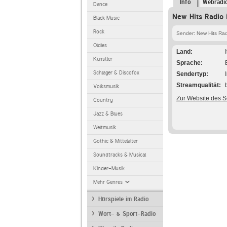
Info
Webradi
Dance
New Hits Radio 
Black Music
Rock
Sender: New Hits Rad
Oldies
Land
Künstler
Sprache
Schlager & Discofox
Sendertyp
Streamqualität
Volksmusik
Zur Website des 
Country
Jazz & Blues
Weltmusik
Gothic & Mittelalter
Soundtracks & Musical
Kinder-Musik
Mehr Genres
Hörspiele im Radio
Wort- & Sport-Radio