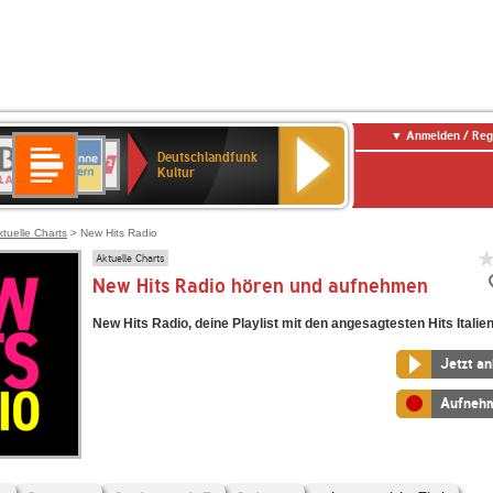
Anmelden / Reg
Deutschlandfunk
R-
ANTENNE
Deutschlandfunk
80er
SWR3
NDR
WDR
SWR
Deutschlandfunk
Kultur
LASSIK
BAYERN
90er
2
2
Kultur
Kultur
OLDIE
ANTENNE
ktuelle Charts
> New Hits Radio
Aktuelle Charts
New Hits Radio hören und aufnehmen
New Hits Radio, deine Playlist mit den angesagtesten Hits Italien
Jetzt a
Aufneh