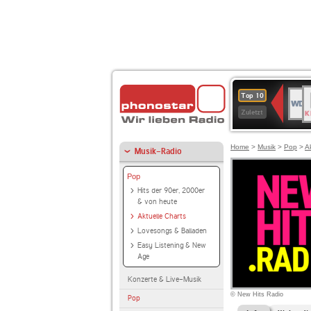
B
WDR
Top 10
K
4
Zuletzt
Home
>
Musik
>
Pop
>
A
Musik-Radio
Pop
Hits der 90er, 2000er
& von heute
Aktuelle Charts
Lovesongs & Balladen
Easy Listening & New
Age
Konzerte & Live-Musik
© New Hits Radio
Pop