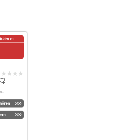
istrieren
s.
nhören
men