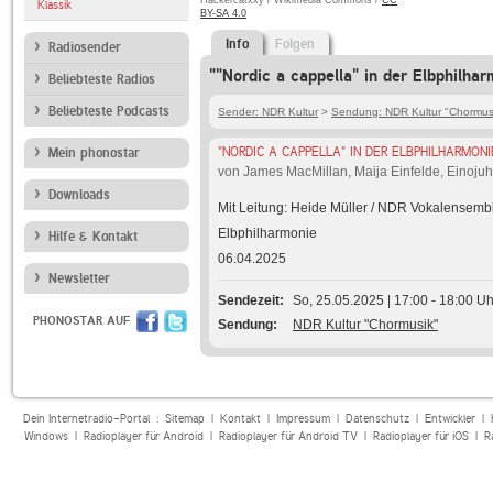
Hackercatxxy / Wikimedia Commons /
CC
Klassik
BY-SA 4.0
Info
Folgen
Radiosender
""Nordic a cappella" in der Elbphilhar
Beliebteste Radios
Beliebteste Podcasts
Sender: NDR Kultur
>
Sendung: NDR Kultur "Chormus
"NORDIC A CAPPELLA" IN DER ELBPHILHARMONI
Mein phonostar
von James MacMillan, Maija Einfelde, Einoj
Downloads
Mit Leitung: Heide Müller / NDR Vokalensemb
Elbphilharmonie
Hilfe & Kontakt
06.04.2025
Newsletter
Sendezeit
So, 25.05.2025 | 17:00 - 18:00 Uh
PHONOSTAR AUF
Sendung
NDR Kultur "Chormusik"
Dein Internetradio-Portal :
Sitemap
|
Kontakt
|
Impressum
|
Datenschutz
|
Entwickler
|
Windows
|
Radioplayer für Android
|
Radioplayer für Android TV
|
Radioplayer für iOS
|
R