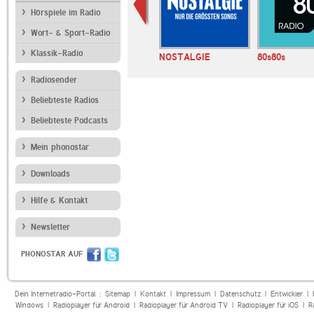
Hörspiele im Radio
Wort- & Sport-Radio
Klassik-Radio
SUNSHINE LIVE
NOSTALGIE
80s80s
Radiosender
Beliebteste Radios
Beliebteste Podcasts
Mein phonostar
Downloads
Hilfe & Kontakt
Newsletter
PHONOSTAR AUF
Dein Internetradio-Portal :
Sitemap
|
Kontakt
|
Impressum
|
Datenschutz
|
Entwickler
|
Windows
|
Radioplayer für Android
|
Radioplayer für Android TV
|
Radioplayer für iOS
|
R