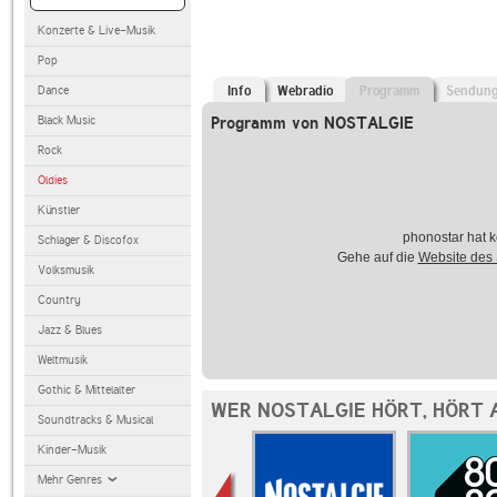
Konzerte & Live-Musik
Pop
Dance
Info
Webradio
Programm
Sendun
Black Music
Programm von NOSTALGIE
Rock
Oldies
Künstler
phonostar hat k
Schlager & Discofox
Gehe auf die
Website des
Volksmusik
Country
Jazz & Blues
Weltmusik
Gothic & Mittelalter
WER NOSTALGIE HÖRT, HÖRT 
Soundtracks & Musical
Kinder-Musik
Mehr Genres