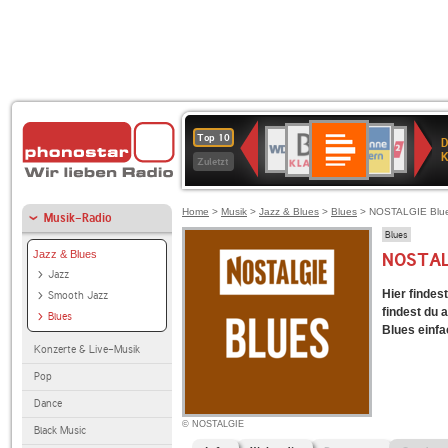
Deutschlandfunk
BR-
ANTENNE
WDR
Deutschlandfunk
80er
SWR3
NDR
WDR
SWR
Top 10
D
Kultur
KLASSIK
BAYERN
4
90er
2
2
Kultur
K
Zuletzt
OLDIE
ANTENNE
Home
>
Musik
>
Jazz & Blues
>
Blues
> NOSTALGIE Blu
Musik-Radio
Blues
Jazz & Blues
NOSTAL
Jazz
Hier finde
Smooth Jazz
findest du 
Blues
Blues einfa
Konzerte & Live-Musik
Pop
Dance
© NOSTALGIE
Black Music