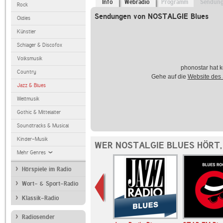
Info
Webradio
Programm
Sendun
Rock
Sendungen von NOSTALGIE Blues
Oldies
Künstler
Schlager & Discofox
Volksmusik
phonostar hat k
Country
Gehe auf die
Website des
Jazz & Blues
Weltmusik
Gothic & Mittelalter
Soundtracks & Musical
Kinder-Musik
WER NOSTALGIE BLUES HÖRT,
Mehr Genres
Hörspiele im Radio
Wort- & Sport-Radio
Klassik-Radio
Radiosender