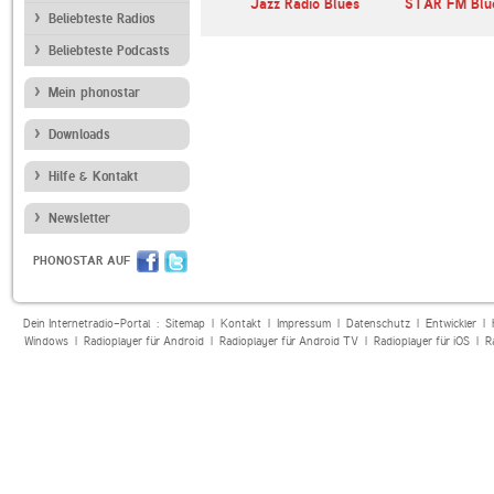
The Jazz Groove Mix
Jazz Radio Blues
STAR FM Blu
Beliebteste Radios
#1
Beliebteste Podcasts
Mein phonostar
Downloads
Hilfe & Kontakt
Newsletter
PHONOSTAR AUF
Dein Internetradio-Portal :
Sitemap
|
Kontakt
|
Impressum
|
Datenschutz
|
Entwickler
|
Windows
|
Radioplayer für Android
|
Radioplayer für Android TV
|
Radioplayer für iOS
|
R