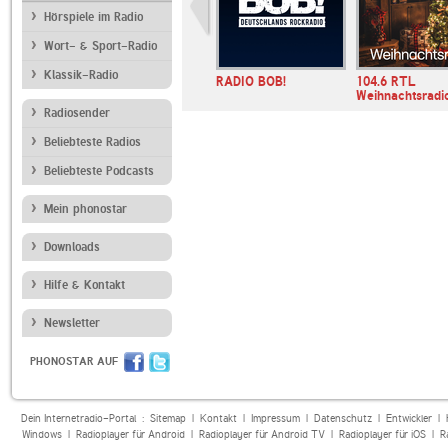
Hörspiele im Radio
Wort- & Sport-Radio
Klassik-Radio
RADIO BOB!
104.6 RTL
Weihnachtsradi
Radiosender
Beliebteste Radios
Beliebteste Podcasts
Mein phonostar
Downloads
Hilfe & Kontakt
Newsletter
PHONOSTAR AUF
Dein Internetradio-Portal :
Sitemap
|
Kontakt
|
Impressum
|
Datenschutz
|
Entwickler
|
Windows
|
Radioplayer für Android
|
Radioplayer für Android TV
|
Radioplayer für iOS
|
R