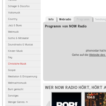
Schlager & Discofox
Volksmusik
Country
Info
Webradio
Programm
Sendun
Jazz & Blues
Programm von NOW Radio
Weltmusik
Gothic & Mittelalter
Soundtracks & Musical
phonostar hat k
Kinder-Musik
Gehe auf die
Website des
Gay
Christliche Musik
Gospel
Meditation & Entspannung
Weihnachtsmusik
WER NOW RADIO HÖRT, HÖRT 
Bunt gemischt
Sonstiges
Weniger Genres