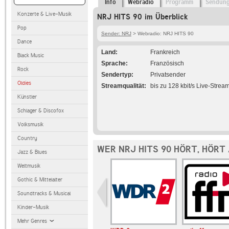
Info
Webradio
Programm
Sendun
Konzerte & Live-Musik
NRJ HITS 90 im Überblick
Pop
Sender: NRJ
> Webradio: NRJ HITS 90
Dance
Land
Frankreich
Black Music
Sprache
Französisch
Rock
Sendertyp
Privatsender
Oldies
Streamqualität
bis zu 128 kbit/s Live-Strea
Künstler
Schlager & Discofox
Volksmusik
Country
WER NRJ HITS 90 HÖRT, HÖRT
Jazz & Blues
Weltmusik
Gothic & Mittelalter
Soundtracks & Musical
Kinder-Musik
Mehr Genres