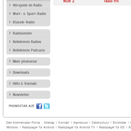
WDR 2
radio ffn
Hörspiele im Radio
Wort- & Sport-Radio
Klassik-Radio
Radiosender
Beliebteste Radios
Beliebteste Podcasts
Mein phonostar
Downloads
Hilfe & Kontakt
Newsletter
PHONOSTAR AUF
Dein Internetradio-Portal :
Sitemap
|
Kontakt
|
Impressum
|
Datenschutz
|
Entwickler
|
Windows
|
Radioplayer für Android
|
Radioplayer für Android TV
|
Radioplayer für iOS
|
R