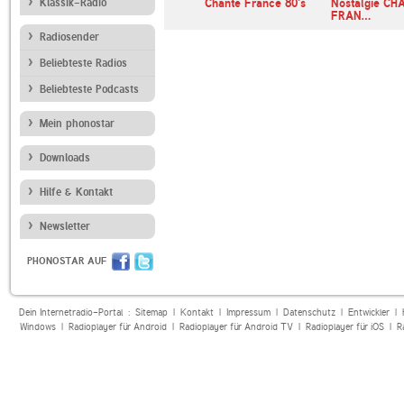
ck Hits
Klassik-Radio
Radio Béton
Chante France 80's
Nostalgie C
FRAN…
Radiosender
Beliebteste Radios
Beliebteste Podcasts
Mein phonostar
Downloads
Hilfe & Kontakt
Newsletter
PHONOSTAR AUF
Dein Internetradio-Portal :
Sitemap
|
Kontakt
|
Impressum
|
Datenschutz
|
Entwickler
|
Windows
|
Radioplayer für Android
|
Radioplayer für Android TV
|
Radioplayer für iOS
|
R