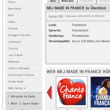
Info
Webradio
Programm
Sendun
Dance
NRJ MADE IN FRANCE im Überblick
Black Music
Rock
Sender: NRJ
> Webradio: NRJ MADE IN FRANCE
Oldies
Land
Frankreich
Künstler
Sprache
Französisch
Schlager & Discofox
Sendertyp
Privatsender
Streamqualität
bis zu 128 kbit/s Live-Strea
Volksmusik
Country
Jazz & Blues
Weltmusik
Gothic & Mittelalter
WER NRJ MADE IN FRANCE HÖ
Soundtracks & Musical
Kinder-Musik
Mehr Genres
Hörspiele im Radio
Wort- & Sport-Radio