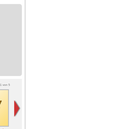
1
von
5