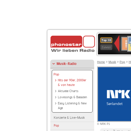
A
Deuts
Top 10
B
Kultu
Zuletzt
Home
>
Musik
>
Pop
>
H
Musik-Radio
Pop
Hits der 90er, 2000er
& von heute
Aktuelle Charts
Lovesongs & Balladen
Easy Listening & New
Age
Konzerte & Live-Musik
© NRK P1
Pop