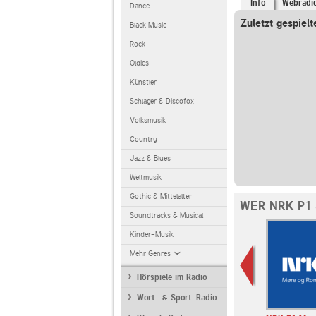
Info
Webradi
Dance
Zuletzt gespielt
Black Music
Rock
Oldies
Künstler
Schlager & Discofox
Volksmusik
Country
Jazz & Blues
Weltmusik
Gothic & Mittelalter
WER NRK P1
Soundtracks & Musical
Kinder-Musik
Mehr Genres
Hörspiele im Radio
Wort- & Sport-Radio