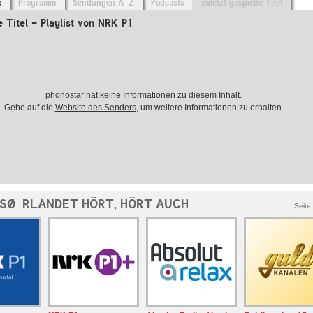
o
Programm
Sendungen A-Z
Podcasts
zuletzt gespielte Titel
e Titel - Playlist von NRK P1
phonostar hat keine Informationen zu diesem Inhalt.
Gehe auf die
Website des Senders
, um weitere Informationen zu erhalten.
 SØRLANDET HÖRT, HÖRT AUCH
Seite