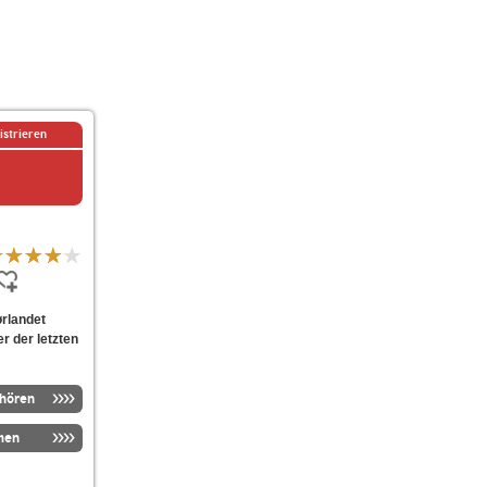
istrieren
rlandet
er der letzten
nhören
men