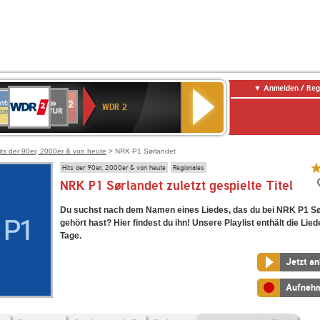
Anmelden / Reg
WDR
NTENNE
SWR
chlandfunk
Deutschlandfunk
80er
SWR3
WDR
BR-
NDR
2
WDR 2
AYERN
Kultur
r
90er
4
KLASSIK
2
OLDIE
ANTENNE
its der 90er, 2000er & von heute
> NRK P1 Sørlandet
Hits der 90er, 2000er & von heute
Regionales
NRK P1 Sørlandet zuletzt gespielte Titel
Du suchst nach dem Namen eines Liedes, das du bei NRK P1 Sø
gehört hast? Hier findest du ihn! Unsere Playlist enthält die Lied
Tage.
Jetzt a
Aufneh