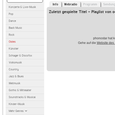
Info
Webradio
Programm
Sendun
Konzerte & Live-Musik
Zuletzt gespielte Titel - Playlist von
Pop
Dance
Black Music
Rock
phonostar hat k
Oldies
Gehe auf die
Website des
Künstler
Schlager & Discofox
Volksmusik
Country
Jazz & Blues
Weltmusik
Gothic & Mittelalter
Soundtracks & Musical
Kinder-Musik
Mehr Genres