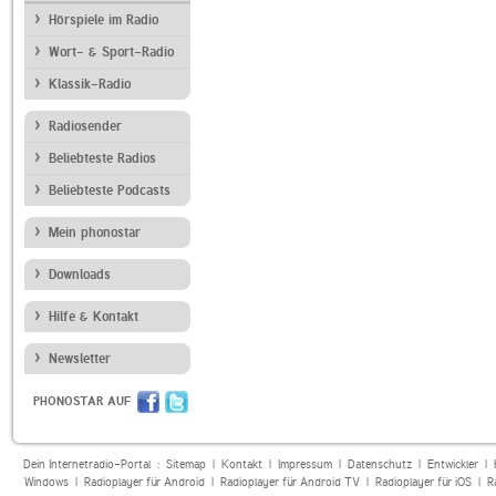
Hörspiele im Radio
Wort- & Sport-Radio
Klassik-Radio
Radiosender
Beliebteste Radios
Beliebteste Podcasts
Mein phonostar
Downloads
Hilfe & Kontakt
Newsletter
PHONOSTAR AUF
Dein Internetradio-Portal :
Sitemap
|
Kontakt
|
Impressum
|
Datenschutz
|
Entwickler
|
Windows
|
Radioplayer für Android
|
Radioplayer für Android TV
|
Radioplayer für iOS
|
R