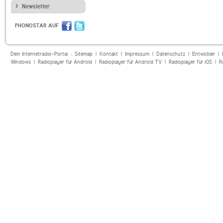
Newsletter
PHONOSTAR AUF
Dein Internetradio-Portal :
Sitemap
|
Kontakt
|
Impressum
|
Datenschutz
|
Entwickler
|
Windows
|
Radioplayer für Android
|
Radioplayer für Android TV
|
Radioplayer für iOS
|
R