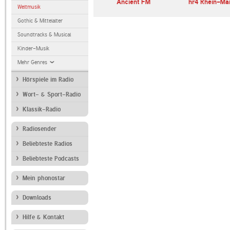
Deutschlandfunk
Ancient FM
hr4 Rhein-Ma
Weltmusik
Gothic & Mittelalter
Soundtracks & Musical
Kinder-Musik
Mehr Genres
Hörspiele im Radio
Wort- & Sport-Radio
Klassik-Radio
Radiosender
Beliebteste Radios
Beliebteste Podcasts
Mein phonostar
Downloads
Hilfe & Kontakt