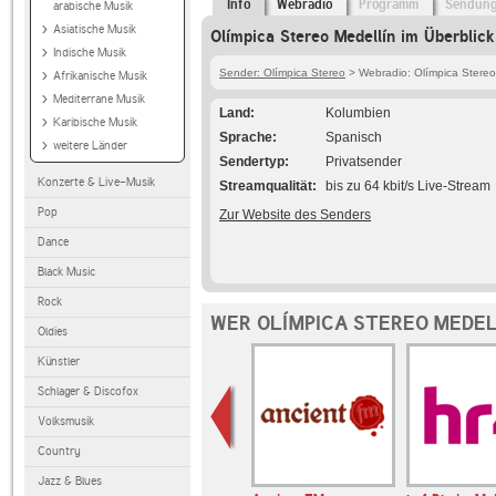
Info
Webradio
Programm
Sendun
arabische Musik
Asiatische Musik
Olímpica Stereo Medellín im Überblick
Indische Musik
Sender: Olímpica Stereo
> Webradio: Olímpica Stereo
Afrikanische Musik
Mediterrane Musik
Land
Kolumbien
Karibische Musik
Sprache
Spanisch
weitere Länder
Sendertyp
Privatsender
Konzerte & Live-Musik
Streamqualität
bis zu 64 kbit/s Live-Stream
Pop
Zur Website des Senders
Dance
Black Music
Rock
WER OLÍMPICA STEREO MEDEL
Oldies
Künstler
Schlager & Discofox
Volksmusik
Country
Jazz & Blues