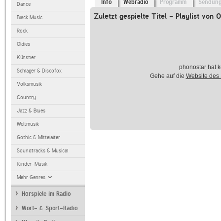
Info
Webradio
Programm
Sendun
Dance
Zuletzt gespielte Titel - Playlist von 
Black Music
Rock
Oldies
Künstler
phonostar hat k
Schlager & Discofox
Gehe auf die
Website des
Volksmusik
Country
Jazz & Blues
Weltmusik
Gothic & Mittelalter
Soundtracks & Musical
Kinder-Musik
Mehr Genres
Hörspiele im Radio
Wort- & Sport-Radio