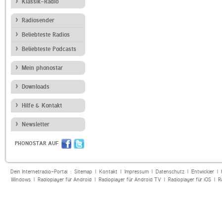
Klassik-Radio
Radiosender
Beliebteste Radios
Beliebteste Podcasts
Mein phonostar
Downloads
Hilfe & Kontakt
Newsletter
PHONOSTAR AUF
Dein Internetradio-Portal :
Sitemap
|
Kontakt
|
Impressum
|
Datenschutz
|
Entwickler
|
Windows
|
Radioplayer für Android
|
Radioplayer für Android TV
|
Radioplayer für iOS
|
R