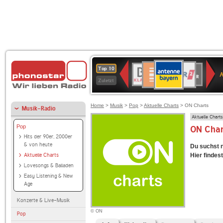
ANTENNE
Deutschlandfunk
WDR
BR-
Deutschlandfunk
80er
SWR3
WDR
NDR
SWR
Top 10
BAYERN
Kultur
2
KLASSIK
90er
4
2
Kultur
Zuletzt
OLDIE
ANTENNE
Home
>
Musik
>
Pop
>
Aktuelle Charts
> ON Charts
Musik-Radio
Aktuelle Charts
Pop
ON Chart
Hits der 90er, 2000er
& von heute
Du suchst 
Aktuelle Charts
Hier findest
Lovesongs & Balladen
Easy Listening & New
Age
Konzerte & Live-Musik
© ON
Pop