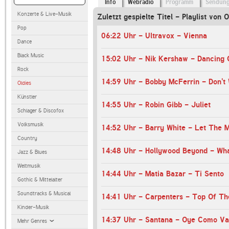
Info
Webradio
Programm
Sendun
Konzerte & Live-Musik
Zuletzt gespielte Titel - Playlist von 
Pop
06:22 Uhr - Ultravox - Vienna
Dance
Black Music
15:02 Uhr - Nik Kershaw - Dancing G
Rock
14:59 Uhr - Bobby McFerrin - Don't
Oldies
Künstler
14:55 Uhr - Robin Gibb - Juliet
Schlager & Discofox
Volksmusik
14:52 Uhr - Barry White - Let The M
Country
Jazz & Blues
Weltmusik
14:44 Uhr - Matia Bazar - Ti Sento
Gothic & Mittelalter
Soundtracks & Musical
14:41 Uhr - Carpenters - Top Of Th
Kinder-Musik
14:37 Uhr - Santana - Oye Como Va
Mehr Genres