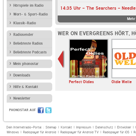
Hörspiele im Radio
14:35 Uhr - The Searchers - Needle
Wort- & Sport-Radio
Mehr 
Klassik-Radio
WER ON EVERGREENS HÖRT, 
Radiosender
Beliebteste Radios
Beliebteste Podcasts
Mein phonostar
Downloads
evergreen-
HITRADIO RTL
Perfect Oldies
Oldie Welle
Hilfe & Kontakt
Newsletter
PHONOSTAR AUF
Dein Internetradio-Portal :
Sitemap
|
Kontakt
|
Impressum
|
Datenschutz
|
Entwickler
|
Windows
|
Radioplayer für Android
|
Radioplayer für Android TV
|
Radioplayer für iOS
|
R