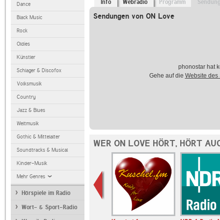
Info
Webradio
Programm
Sendun
Dance
Sendungen von ON Love
Black Music
Rock
Oldies
Künstler
phonostar hat k
Schlager & Discofox
Gehe auf die
Website des
Volksmusik
Country
Jazz & Blues
Weltmusik
Gothic & Mittelalter
WER ON LOVE HÖRT, HÖRT AU
Soundtracks & Musical
Kinder-Musik
Mehr Genres
Hörspiele im Radio
Wort- & Sport-Radio