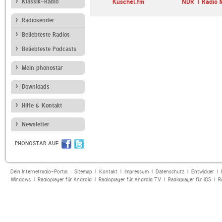
103
Klassik-Radio
NDR 2
Kuschel.fm
NDR 1 Radio 
Radiosender
Beliebteste Radios
Beliebteste Podcasts
Mein phonostar
Downloads
Hilfe & Kontakt
Newsletter
PHONOSTAR AUF
Dein Internetradio-Portal :
Sitemap
|
Kontakt
|
Impressum
|
Datenschutz
|
Entwickler
|
Windows
|
Radioplayer für Android
|
Radioplayer für Android TV
|
Radioplayer für iOS
|
R