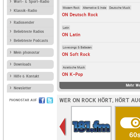
Wort- & Sport-Radio
Modern Rock
Alternative & Indie
Deutsche Musik
Klassik-Radio
ON Deutsch Rock
Radiosender
Latin
Beliebteste Radios
ON Latin
Beliebteste Podcasts
Lovesongs & Balladen
Mein phonostar
ON Soft Rock
Downloads
Asiatische Musik
ON K-Pop
Hilfe & Kontakt
Mehr We
Newsletter
WER ON ROCK HÖRT, HÖRT AU
PHONOSTAR AUF