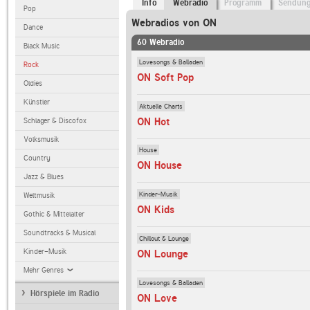
Info
Webradio
Programm
Sendun
Pop
Webradios von ON
Dance
60 Webradio
Black Music
Lovesongs & Balladen
Rock
ON Soft Pop
Oldies
Künstler
Aktuelle Charts
ON Hot
Schlager & Discofox
Volksmusik
House
Country
ON House
Jazz & Blues
Kinder-Musik
Weltmusik
ON Kids
Gothic & Mittelalter
Soundtracks & Musical
Chillout & Lounge
Kinder-Musik
ON Lounge
Mehr Genres
Lovesongs & Balladen
Hörspiele im Radio
ON Love