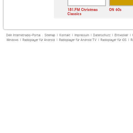
181.FM Christmas
ON 60s
Classics
Dein Internetradio-Portal :
Sitemap
|
Kontakt
|
Impressum
|
Datenschutz
|
Entwickler
|
Windows
|
Radioplayer für Android
|
Radioplayer für Android TV
|
Radioplayer für iOS
|
R