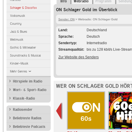
Info
Webradio
Programm
Sendun
Schlager & Discofox
ON Schlager Gold im Überblick
Volksmusik
Sender: ON
> Webradio: ON Schlager Gold
Country
Land
Deutschland
Jazz & Blues
Sprache
Deutsch
Weltmusik
Sendertyp
Internetradio
Gothic & Mittelalter
Streamqualität
bis zu 128 kbit/s Live-Strea
Soundtracks & Musical
Zur Website des Senders
Kinder-Musik
Mehr Genres
Hörspiele im Radio
WER ON SCHLAGER GOLD HÖRT
Wort- & Sport-Radio
Klassik-Radio
Radiosender
Beliebteste Radios
Beliebteste Podcasts