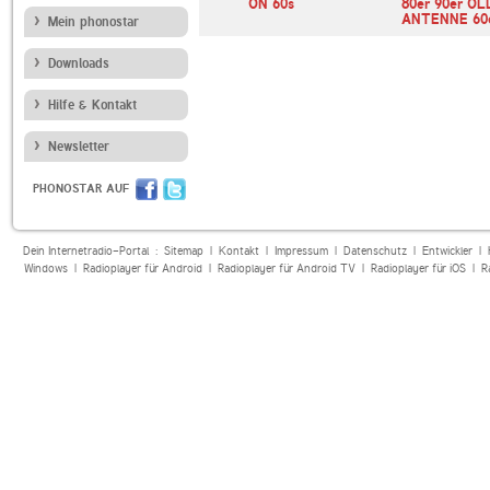
dies
RMF FM 50s
ON 60s
80er 90er OL
ANTENNE 60e
Mein phonostar
Downloads
Hilfe & Kontakt
Newsletter
PHONOSTAR AUF
Dein Internetradio-Portal :
Sitemap
|
Kontakt
|
Impressum
|
Datenschutz
|
Entwickler
|
Windows
|
Radioplayer für Android
|
Radioplayer für Android TV
|
Radioplayer für iOS
|
R