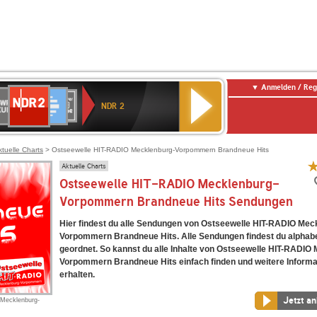
Anmelden / Reg
NDR
WR
Deutschlandfunk
SWR3
WDR
BR-
Deutschlandfunk
ANTENNE
80er
2
NDR 2
ltur
4
KLASSIK
Kultur
BAYERN
90er
OLDIE
ANTENNE
ktuelle Charts
> Ostseewelle HIT-RADIO Mecklenburg-Vorpommern Brandneue Hits
Aktuelle Charts
Ostseewelle HIT-RADIO Mecklenburg-
Vorpommern Brandneue Hits Sendungen
Hier findest du alle Sendungen von Ostseewelle HIT-RADIO Mec
Vorpommern Brandneue Hits. Alle Sendungen findest du alphab
geordnet. So kannst du alle Inhalte von Ostseewelle HIT-RADIO
Vorpommern Brandneue Hits einfach finden und weitere Informa
erhalten.
Jetzt a
Mecklenburg-