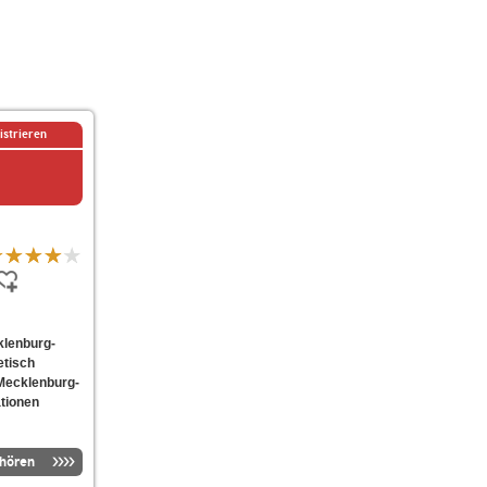
istrieren
klenburg-
etisch
 Mecklenburg-
tionen
nhören