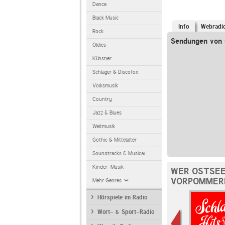
Dance
Black Music
Info
Webradi
Rock
Sendungen von 
Oldies
Künstler
Schlager & Discofox
Volksmusik
Country
Jazz & Blues
Weltmusik
Gothic & Mittelalter
Soundtracks & Musical
Kinder-Musik
WER OSTSEE
VORPOMMERN
Mehr Genres
Hörspiele im Radio
Wort- & Sport-Radio