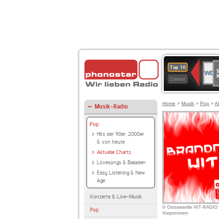
S
WDR
Top 10
Ku
2
Zuletzt
Home
>
Musik
>
Pop
>
A
Musik-Radio
Pop
Hits der 90er, 2000er
& von heute
Aktuelle Charts
Lovesongs & Balladen
Easy Listening & New
Age
Konzerte & Live-Musik
© Ostseewelle HIT-RADIO 
Pop
Vorpommern