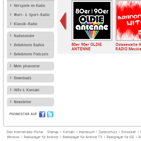
Hörspiele im Radio
Wort- & Sport-Radio
Klassik-Radio
Radiosender
 Brandenburg
Ostseewelle HIT-
80er 90er OLDIE
Ostseewelle 
Beliebteste Radios
RADIO Mecklenburg…
ANTENNE
RADIO Meckl
Beliebteste Podcasts
Mein phonostar
Downloads
Hilfe & Kontakt
Newsletter
PHONOSTAR AUF
Dein Internetradio-Portal :
Sitemap
|
Kontakt
|
Impressum
|
Datenschutz
|
Entwickler
|
Windows
|
Radioplayer für Android
|
Radioplayer für Android TV
|
Radioplayer für iOS
|
R