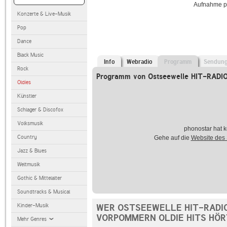
Aufnahme p
Konzerte & Live-Musik
Pop
Dance
Black Music
Info
Webradio
Programm
Sendun
Rock
Programm von Ostseewelle HIT-RADIO
Oldies
Künstler
Schlager & Discofox
Volksmusik
phonostar hat k
Country
Gehe auf die
Website des
Jazz & Blues
Weltmusik
Gothic & Mittelalter
Soundtracks & Musical
Kinder-Musik
WER OSTSEEWELLE HIT-RADI
VORPOMMERN OLDIE HITS HÖR
Mehr Genres