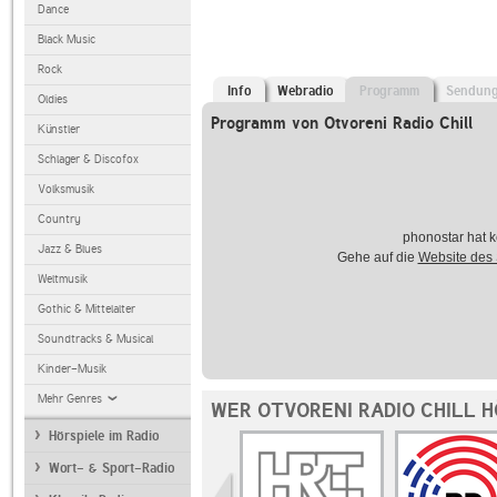
Dance
Black Music
Rock
Info
Webradio
Programm
Sendun
Oldies
Programm von Otvoreni Radio Chill
Künstler
Schlager & Discofox
Volksmusik
Country
phonostar hat k
Jazz & Blues
Gehe auf die
Website des
Weltmusik
Gothic & Mittelalter
Soundtracks & Musical
Kinder-Musik
Mehr Genres
WER OTVORENI RADIO CHILL 
Hörspiele im Radio
Wort- & Sport-Radio