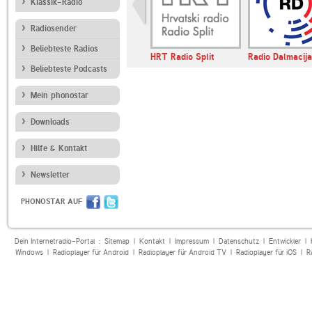
Klassik-Radio
Radiosender
Beliebteste Radios
HRT Radio Split
Radio Dalmacija
Beliebteste Podcasts
Mein phonostar
Downloads
Hilfe & Kontakt
Newsletter
PHONOSTAR AUF
Dein Internetradio-Portal :
Sitemap
|
Kontakt
|
Impressum
|
Datenschutz
|
Entwickler
|
Windows
|
Radioplayer für Android
|
Radioplayer für Android TV
|
Radioplayer für iOS
|
R