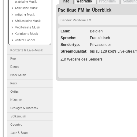
Info
Webradio
Programm
Sendun
arabische Musik
Asiatische Musik
Pacifique FM im Überblick
Indische Musik
Sender: Pacifique FM
Afrikanische Musik
Mediterrane Musik
Land
Belgien
Karibische Musik
Sprache
Französisch
weitere Länder
Sendertyp
Privatsender
Konzerte & Live-Musik
Streamqualität
bis zu 128 kbit/s Live-Strea
Pop
Zur Website des Senders
Dance
Black Music
Rock
Oldies
Künstler
Schlager & Discofox
Volksmusik
Country
Jazz & Blues