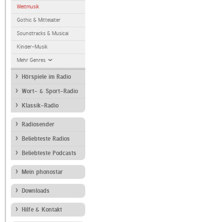
Weltmusik
Gothic & Mittelalter
Soundtracks & Musical
Kinder-Musik
Mehr Genres
Hörspiele im Radio
Wort- & Sport-Radio
Klassik-Radio
Radiosender
Beliebteste Radios
Beliebteste Podcasts
Mein phonostar
Downloads
Hilfe & Kontakt