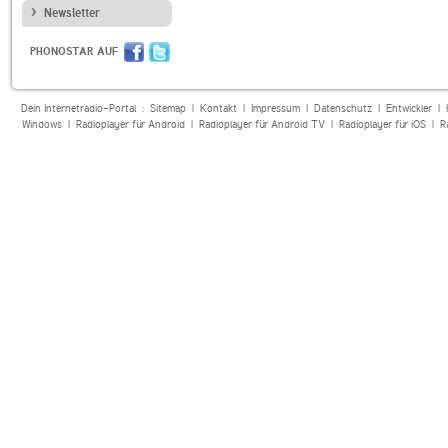
Newsletter
PHONOSTAR AUF
Dein Internetradio-Portal :
Sitemap
|
Kontakt
|
Impressum
|
Datenschutz
|
Entwickler
|
Windows
|
Radioplayer für Android
|
Radioplayer für Android TV
|
Radioplayer für iOS
|
R