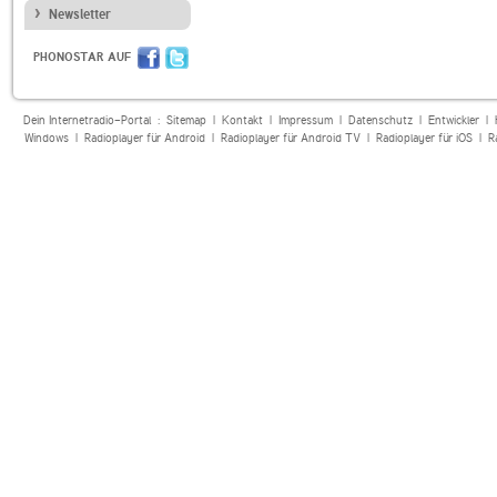
Newsletter
PHONOSTAR AUF
Dein Internetradio-Portal :
Sitemap
|
Kontakt
|
Impressum
|
Datenschutz
|
Entwickler
|
Windows
|
Radioplayer für Android
|
Radioplayer für Android TV
|
Radioplayer für iOS
|
R