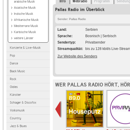
Info
Webradio
Programm
Sendun
arabische Musik
Asiatische Musik
Pallas Radio im Überblick
Indische Musik
Sender: Pallas Radio
Afrikanische Musik
Mediterrane Musik
Land
Serbien
Karibische Musik
Sprache
Bosnisch | Serbisch
weitere Länder
Sendertyp
Privatsender
Konzerte & Live-Musik
Streamqualität
bis zu 128 kbit/s Live-Strea
Pop
Zur Website des Senders
Dance
Black Music
Rock
WER PALLAS RADIO HÖRT, HÖ
Oldies
Künstler
Schlager & Discofox
Volksmusik
Country
Jazz & Blues