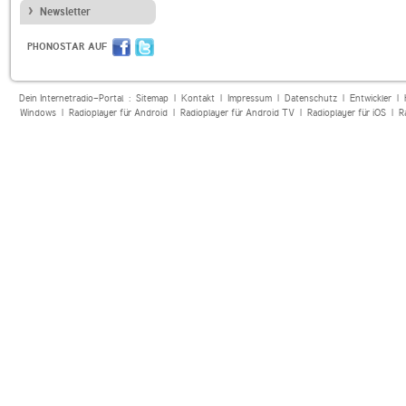
Newsletter
PHONOSTAR AUF
Dein Internetradio-Portal :
Sitemap
|
Kontakt
|
Impressum
|
Datenschutz
|
Entwickler
|
Windows
|
Radioplayer für Android
|
Radioplayer für Android TV
|
Radioplayer für iOS
|
R