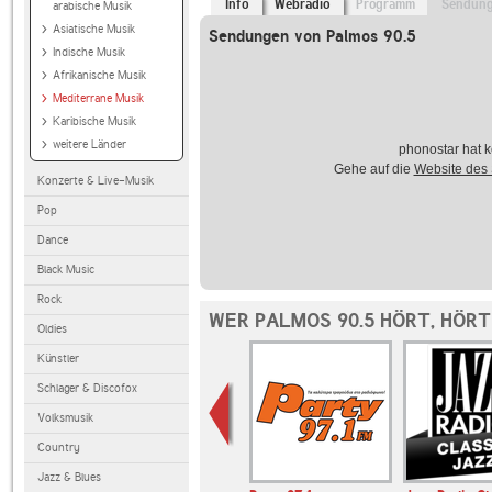
Info
Webradio
Programm
Sendun
arabische Musik
Asiatische Musik
Sendungen von Palmos 90.5
Indische Musik
Afrikanische Musik
Mediterrane Musik
Karibische Musik
weitere Länder
phonostar hat k
Gehe auf die
Website des
Konzerte & Live-Musik
Pop
Dance
Black Music
Rock
WER PALMOS 90.5 HÖRT, HÖR
Oldies
Künstler
Schlager & Discofox
Volksmusik
Country
Jazz & Blues