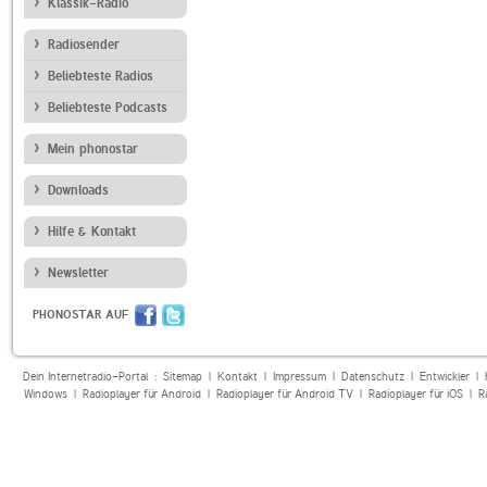
Klassik-Radio
Radiosender
Beliebteste Radios
Beliebteste Podcasts
Mein phonostar
Downloads
Hilfe & Kontakt
Newsletter
PHONOSTAR AUF
Dein Internetradio-Portal :
Sitemap
|
Kontakt
|
Impressum
|
Datenschutz
|
Entwickler
|
Windows
|
Radioplayer für Android
|
Radioplayer für Android TV
|
Radioplayer für iOS
|
R