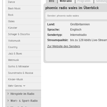
Info
Webradio
Programm
Sendun
Dance
phoenix radio wales im Überblick
Black Music
Rock
Sender: phoenix radio wales
Oldies
Land
Großbritannien
Künstler
Sprache
Englisch
Schlager & Discofox
Sendertyp
Internetradio
Streamqualität
bis zu 128 kbit/s Live-Strea
Volksmusik
Zur Website des Senders
Country
Jazz & Blues
Weltmusik
Gothic & Mittelalter
Soundtracks & Musical
Kinder-Musik
Mehr Genres
Hörspiele im Radio
Wort- & Sport-Radio