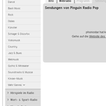
Info
Webradio
Programm
Sendun
Dance
Sendungen von Pinguin Radio Pop
Black Music
Rock
Oldies
Künstler
phonostar hat k
Schlager & Discofox
Gehe auf die
Website des
Volksmusik
Country
Jazz & Blues
Weltmusik
Gothic & Mittelalter
Soundtracks & Musical
Kinder-Musik
Mehr Genres
Hörspiele im Radio
Wort- & Sport-Radio