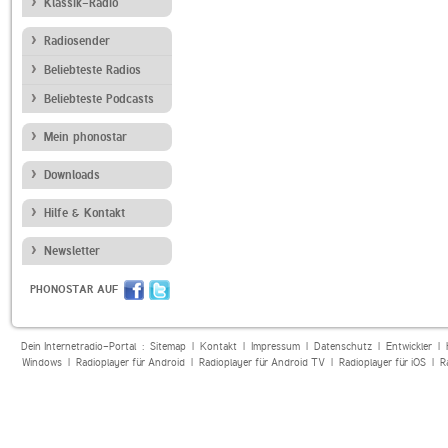
Klassik-Radio
Radiosender
Beliebteste Radios
Beliebteste Podcasts
Mein phonostar
Downloads
Hilfe & Kontakt
Newsletter
PHONOSTAR AUF
Dein Internetradio-Portal :
Sitemap
|
Kontakt
|
Impressum
|
Datenschutz
|
Entwickler
|
Windows
|
Radioplayer für Android
|
Radioplayer für Android TV
|
Radioplayer für iOS
|
R