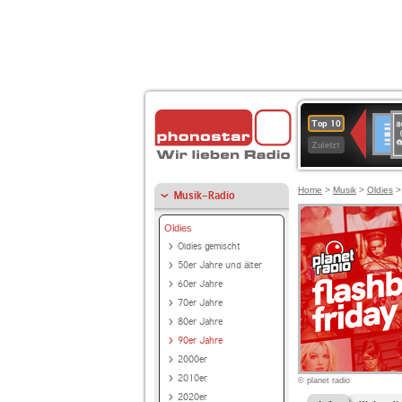
8
Deuts
Top 10
9
Zuletzt
O
A
Home
>
Musik
>
Oldies
Musik-Radio
Oldies
Oldies gemischt
50er Jahre und älter
60er Jahre
70er Jahre
80er Jahre
90er Jahre
2000er
2010er
© planet radio
2020er