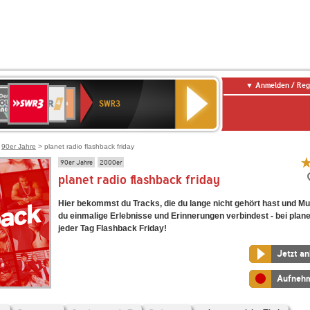
Anmelden / Reg
SWR3
0er
WDR
chlandfunk
SWR1
Deutschlandfunk
NDR
SWR3
0er
4
Baden-
Kultur
2
LDIE
Württemberg
NTENNE
>
90er Jahre
> planet radio flashback friday
90er Jahre
2000er
planet radio flashback friday
Hier bekommst du Tracks, die du lange nicht gehört hast und Mus
du einmalige Erlebnisse und Erinnerungen verbindest - bei planet
jeder Tag Flashback Friday!
Jetzt a
Aufneh