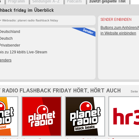
o
Programm
Sendungen A-Z
Podcasts
zuletzt gespielte Titel
shback friday im Überblick
SENDER EINBINDEN
 Webradio: planet radio flashback friday
Buttons zum Anhören
Deutschland
in Website einbinden
Deutsch
Privatsender
bis zu 129 kbit/s Live-Stream
Senders
 RADIO FLASHBACK FRIDAY HÖRT, HÖRT AUCH
Seite