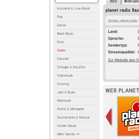
Info
Webradi
Konzerte & Live-Musik
planet radio fla
Pop
Sender: planet radio
>
Dance
Land
Black Music
Sprache
Rock
Sendertyp
Oldies
Streamqualität
Künstler
Zur Website des 
Schlager & Discofox
Volksmusik
Country
WER PLANET
Jazz & Blues
Weltmusik
Gothic & Mittelalter
Soundtracks & Musical
Kinder-Musik
Mehr Genres