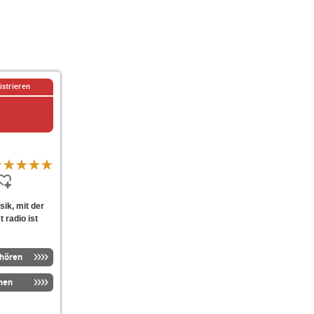
istrieren
ik, mit der
 radio ist
nhören
men