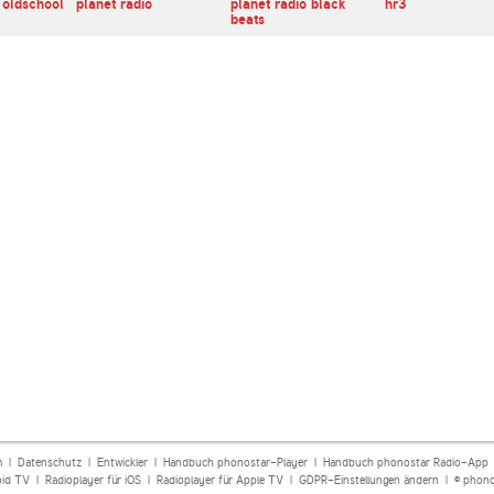
 oldschool
planet radio
planet radio black
hr3
beats
m
|
Datenschutz
|
Entwickler
|
Handbuch phonostar-Player
|
Handbuch phonostar Radio-App
oid TV
|
Radioplayer für iOS
|
Radioplayer für Apple TV
|
GDPR-Einstellungen ändern
| © phono