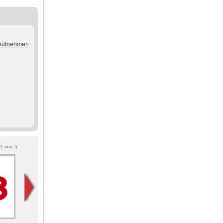
/Aufnehmen
1
von
5