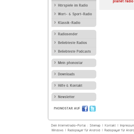
SWR3
SWR1 Baden-
planet radio
Württemberg
Hörspiele im Radio
Wort- & Sport-Radio
Klassik-Radio
Radiosender
Beliebteste Radios
Beliebteste Podcasts
Mein phonostar
Downloads
Hilfe & Kontakt
Newsletter
PHONOSTAR AUF
Dein Internetradio-Portal :
Sitemap
|
Kontakt
|
Impressu
Windows
|
Radioplayer für Android
|
Radioplayer für Andr