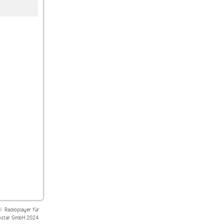
planet radio the club
80s80s
HitRadio Deutschland
|
Radioplayer für
star GmbH 2024