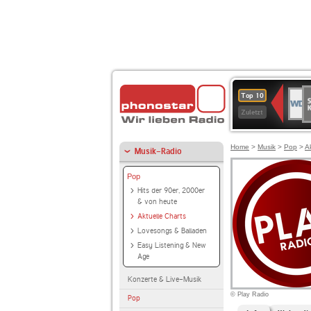
S
WDR
Top 10
Ku
2
Zuletzt
Home
>
Musik
>
Pop
>
A
Musik-Radio
Pop
Hits der 90er, 2000er
& von heute
Aktuelle Charts
Lovesongs & Balladen
Easy Listening & New
Age
Konzerte & Live-Musik
© Play Radio
Pop