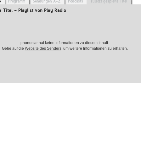
o
Programm
Sendungen A-Z
Podcasts
zuletzt gespielte Titel
e Titel - Playlist von Play Radio
phonostar hat keine Informationen zu diesem Inhalt.
Gehe auf die
Website des Senders
, um weitere Informationen zu erhalten.