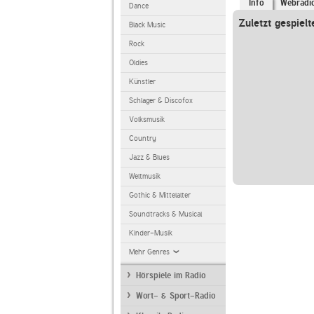
Info
Webradi
Dance
Zuletzt gespielt
Black Music
Rock
Oldies
Künstler
Schlager & Discofox
Volksmusik
Country
Jazz & Blues
Weltmusik
Gothic & Mittelalter
Soundtracks & Musical
Kinder-Musik
Mehr Genres
Hörspiele im Radio
Wort- & Sport-Radio