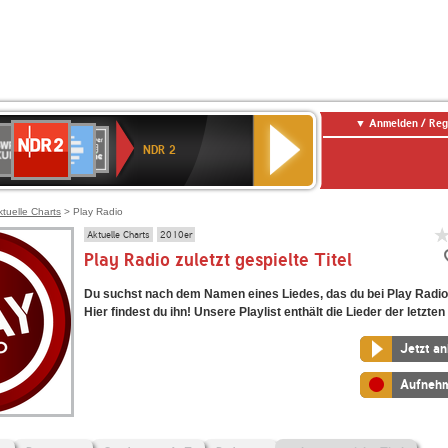
Anmelden / Reg
NDR
WR
Deutschlandfunk
SWR3
WDR
BR-
Deutschlandfunk
ANTENNE
80er
2
NDR 2
ltur
4
KLASSIK
Kultur
BAYERN
90er
OLDIE
ANTENNE
ktuelle Charts
> Play Radio
Aktuelle Charts
2010er
Play Radio zuletzt gespielte Titel
Du suchst nach dem Namen eines Liedes, das du bei Play Radio
Hier findest du ihn! Unsere Playlist enthält die Lieder der letzten
Jetzt a
Aufneh