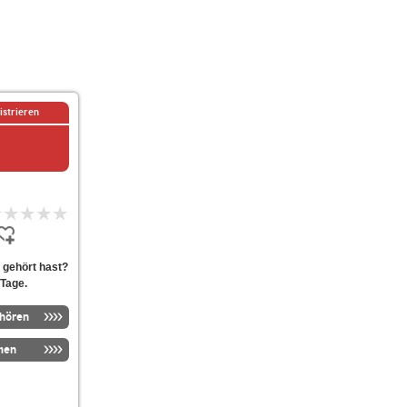
istrieren
 gehört hast?
 Tage.
nhören
men