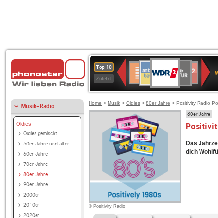
WDR
ANTENNE
SWR
Deutschlandfunk
Deutschlandfunk
80er
SWR3
WDR
BR-
NDR
Top 10
2
W
BAYERN
Kultur
Kultur
90er
4
KLASSIK
2
Zuletzt
OLDIE
ANTENNE
Home
>
Musik
>
Oldies
>
80er Jahre
> Positivity Radio Po
Musik-Radio
80er Jahre
Oldies
Positivi
Oldies gemischt
Das Jahrzeh
50er Jahre und älter
dich Wohlfü
60er Jahre
70er Jahre
80er Jahre
90er Jahre
2000er
2010er
© Positivity Radio
2020er