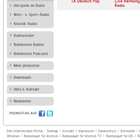
HIT RADIO FFH
1A Deutsch Pop
Live Harmony
Radio
Hörspiele im Radio
Wort- & Sport-Radio
Klassik-Radio
Radiosender
Beliebteste Radios
Beliebteste Podcasts
Mein phonostar
Downloads
Hilfe & Kontakt
Newsletter
PHONOSTAR AUF
Dein Internetradio-Portal :
Sitemap
|
Kontakt
|
Impressum
|
Datenschutz
|
Entwickler
|
Windows
|
Radioplayer für Android
|
Radioplayer für Android TV
|
Radioplayer für iOS
|
R