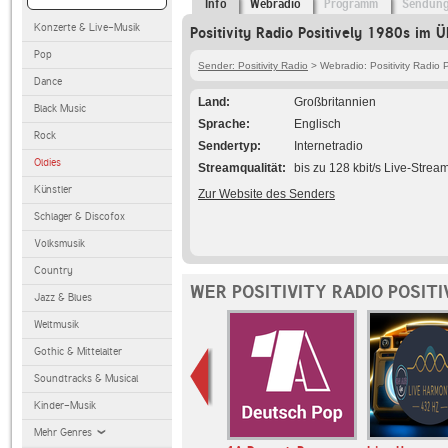
Info
Webradio
Programm
Sendun
Konzerte & Live-Musik
Positivity Radio Positively 1980s im Ü
Pop
Sender: Positivity Radio
> Webradio: Positivity Radio P
Dance
Land
Großbritannien
Black Music
Sprache
Englisch
Rock
Sendertyp
Internetradio
Oldies
Streamqualität
bis zu 128 kbit/s Live-Strea
Künstler
Zur Website des Senders
Schlager & Discofox
Volksmusik
Country
WER POSITIVITY RADIO POSIT
Jazz & Blues
Weltmusik
Gothic & Mittelalter
Soundtracks & Musical
Kinder-Musik
Mehr Genres