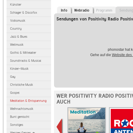
Künstler
Info
Webradio
Programm
Sendun
Schlager & Discofox
Sendungen von Positivity Radio Positi
Volksmusik
Country
Jazz & Blues
Weltmusik
phonostar hat k
Gothic & Mittelalter
Gehe auf die
Website des
Soundtracks & Musical
Kinder-Musik
Gay
Christliche Musik
Gospel
WER POSITIVITY RADIO POSIT
AUCH
Meditation & Entspannung
Weihnachtsmusik
Bunt gemischt
Sonstiges
Weniger Genres