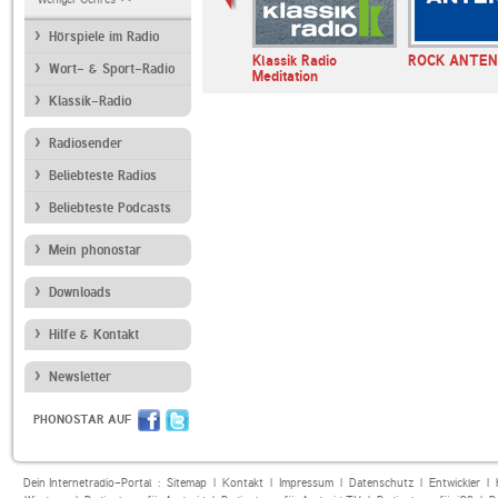
Hörspiele im Radio
Klassik Radio
ROCK ANTE
Wort- & Sport-Radio
Meditation
Klassik-Radio
Radiosender
Beliebteste Radios
Beliebteste Podcasts
Mein phonostar
Downloads
Hilfe & Kontakt
Newsletter
PHONOSTAR AUF
Dein Internetradio-Portal :
Sitemap
|
Kontakt
|
Impressum
|
Datenschutz
|
Entwickler
|