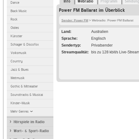
Info
Webradio
Programm
Sendun
Dance
Power FM Ballarat im Überblick
Black Music
Rock
Sender: Power FM
> Webradio: Power FM Ballarat
Oldies
Land
Australien
Künstler
Sprache
Englisch
Schlager & Discofox
Sendertyp
Privatsender
Streamqualität
bis zu 128 kbit/s Live-Strea
Volksmusik
Country
Jazz & Blues
Weltmusik
Gothic & Mittelalter
Soundtracks & Musical
Kinder-Musik
Mehr Genres
Hörspiele im Radio
Wort- & Sport-Radio