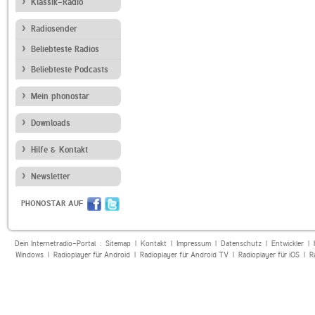
Klassik-Radio
Radiosender
Beliebteste Radios
Beliebteste Podcasts
Mein phonostar
Downloads
Hilfe & Kontakt
Newsletter
PHONOSTAR AUF
Dein Internetradio-Portal :
Sitemap
|
Kontakt
|
Impressum
|
Datenschutz
|
Entwickler
|
Windows
|
Radioplayer für Android
|
Radioplayer für Android TV
|
Radioplayer für iOS
|
R