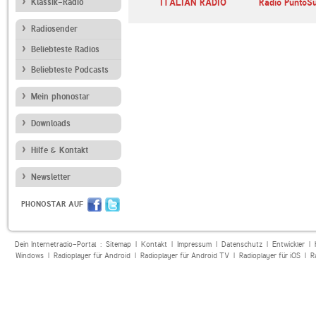
Klassik-Radio
Italian Dance Network
ITALIAN RADIO
Radio PuntoS
Radiosender
Beliebteste Radios
Beliebteste Podcasts
Mein phonostar
Downloads
Hilfe & Kontakt
Newsletter
PHONOSTAR AUF
Dein Internetradio-Portal :
Sitemap
|
Kontakt
|
Impressum
|
Datenschutz
|
Entwickler
|
Windows
|
Radioplayer für Android
|
Radioplayer für Android TV
|
Radioplayer für iOS
|
R