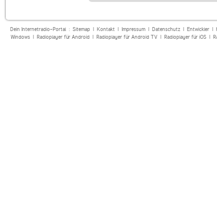
Dein Internetradio-Portal :
Sitemap
|
Kontakt
|
Impressum
|
Datenschutz
|
Entwickler
|
Windows
|
Radioplayer für Android
|
Radioplayer für Android TV
|
Radioplayer für iOS
|
R