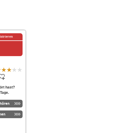
istrieren
ört hast?
 Tage.
nhören
men