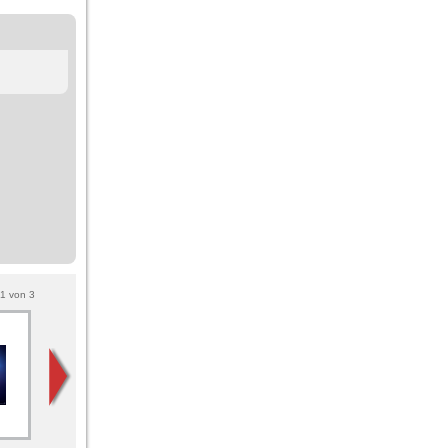
1
von
3