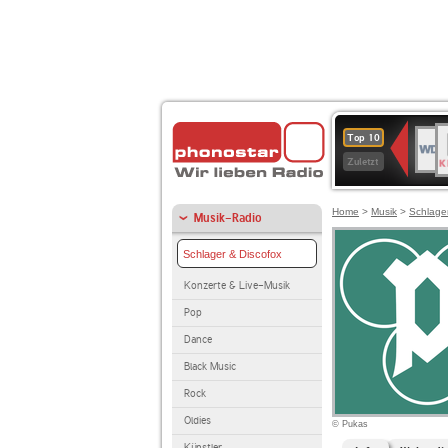
B
WDR
Top 10
K
4
Zuletzt
Home
>
Musik
>
Schlage
Musik-Radio
Schlager & Discofox
Konzerte & Live-Musik
Pop
Dance
Black Music
Rock
Oldies
© Pukas
Künstler