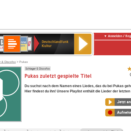
Anmelden / Reg
Deutschlandfunk
R-
ANTENNE
Deutschlandfunk
80er
SWR3
NDR
WDR
SWR
Deutschlandfunk
Kultur
LASSIK
BAYERN
90er
2
2
Kultur
Kultur
OLDIE
ANTENNE
r & Discofox
> Pukas
Schlager & Discofox
Pukas zuletzt gespielte Titel
Du suchst nach dem Namen eines Liedes, das du bei Pukas geh
Hier findest du ihn! Unsere Playlist enthält die Lieder der letzten
Jetzt a
Aufneh