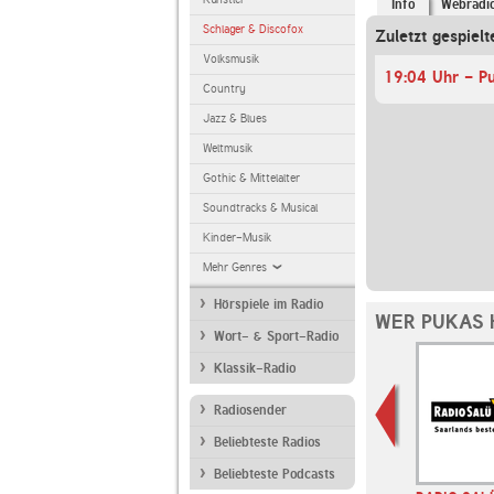
Info
Webradi
Schlager & Discofox
Zuletzt gespielt
Volksmusik
19:04 Uhr - P
Country
Jazz & Blues
Weltmusik
Gothic & Mittelalter
Soundtracks & Musical
Kinder-Musik
Mehr Genres
Hörspiele im Radio
WER PUKAS 
Wort- & Sport-Radio
Klassik-Radio
Radiosender
Beliebteste Radios
Beliebteste Podcasts