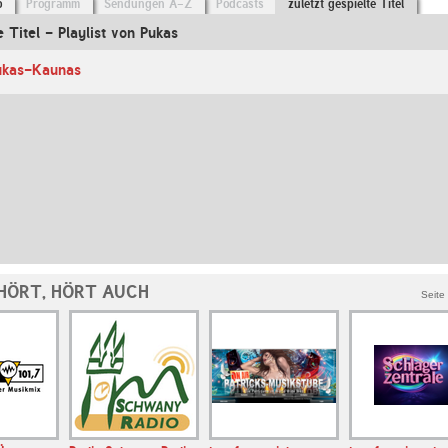
o
Programm
Sendungen A-Z
Podcasts
zuletzt gespielte Titel
e Titel - Playlist von Pukas
ukas-Kaunas
HÖRT, HÖRT AUCH
Seite