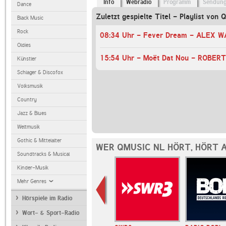
Info
Webradio
Programm
Sendun
Dance
Zuletzt gespielte Titel - Playlist von
Black Music
Rock
08:34 Uhr - Fever Dream - ALEX 
Oldies
Künstler
Schlager & Discofox
Volksmusik
Country
Jazz & Blues
Weltmusik
Gothic & Mittelalter
WER QMUSIC NL HÖRT, HÖRT 
Soundtracks & Musical
Kinder-Musik
Mehr Genres
Hörspiele im Radio
Wort- & Sport-Radio