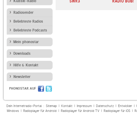
ntinu
Klassik-Radio
L1 Radio
SWR3
RADIO BOB!
Radiosender
Beliebteste Radios
Beliebteste Podcasts
Mein phonostar
Downloads
Hilfe & Kontakt
Newsletter
PHONOSTAR AUF
Dein Internetradio-Portal :
Sitemap
|
Kontakt
|
Impressum
|
Datenschutz
|
Entwickler
|
Windows
|
Radioplayer für Android
|
Radioplayer für Android TV
|
Radioplayer für iOS
|
R