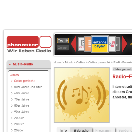
ANTENNE
Deutschlandfunk
WDR
BR-
Deutschlandfunk
80er
SWR3
WDR
NDR
SWR
Top 10
BAYERN
Kultur
2
KLASSIK
90er
4
2
Kultur
Zuletzt
OLDIE
ANTENNE
Home
>
Musik
>
Oldies
>
Oldies gemischt
> Radio-Favorie
Musik-Radio
Oldies gemisch
Oldies
Radio-F
Oldies gemischt
Internetradi
50er Jahre und älter
diesem Gru
60er Jahre
anbietet, fi
70er Jahre
80er Jahre
90er Jahre
2000er
2010er
2020er
Info
Webradio
Programm
Sendun