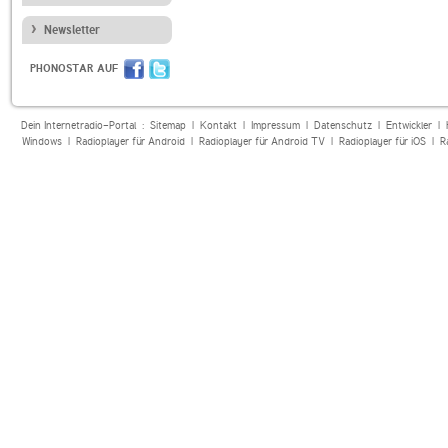
Newsletter
PHONOSTAR AUF
Dein Internetradio-Portal :
Sitemap
|
Kontakt
|
Impressum
|
Datenschutz
|
Entwickler
|
Windows
|
Radioplayer für Android
|
Radioplayer für Android TV
|
Radioplayer für iOS
|
R