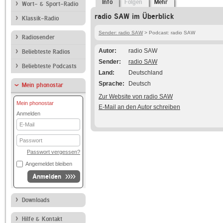
Info
Folgen
Mehr
Wort- & Sport-Radio
radio SAW im Überblick
Klassik-Radio
Sender: radio SAW
> Podcast: radio SAW
Radiosender
Autor
radio SAW
Beliebteste Radios
Sender
radio SAW
Beliebteste Podcasts
Land
Deutschland
Sprache
Deutsch
Mein phonostar
Zur Website von radio SAW
Mein phonostar
E-Mail an den Autor schreiben
Anmelden
E-
Mail
Passwort
Passwort vergessen?
Angemeldet bleiben
Anmelden
Downloads
Hilfe & Kontakt